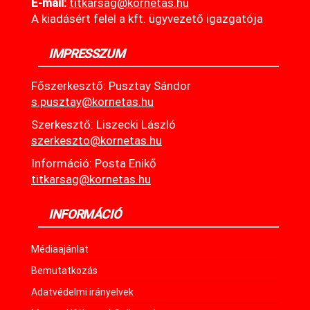
E-mail:
titkarsag@kornetas
.hu
A kiadásért felel a kft. ügyvezető igazgatója
IMPRESSZUM
Főszerkesztő: Pusztay Sándor
s.pusztay@kornetas.hu
Szerkesztő: Liszecki László
szerkeszto@kornetas.hu
Információ: Posta Enikő
titkarsag@kornetas.hu
INFORMÁCIÓ
Médiaajánlat
Bemutatkozás
Adatvédelmi irányelvek