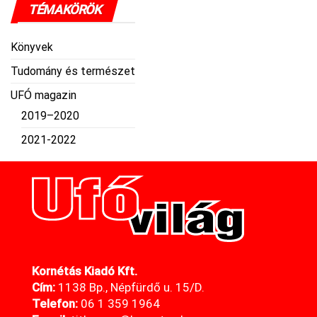
TÉMAKÖRÖK
Könyvek
Tudomány és természet
UFÓ magazin
2019–2020
2021-2022
Kornétás Kiadó Kft.
Cím:
1138 Bp., Népfürdő u. 15/D.
Telefon:
06 1 359 1964