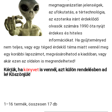
megmagyarázatlan jelenségek,
az ufókutatás, a tértechnológia,
az ezoterika iránt érdeklődő
olvasók számára 1990 óta nyújt
érdekes és hiteles
információkat. Ha gyűjteményed
nem teljes, vagy egy téged érdeklő téma miatt vennél meg
egy korábbi lapszámot, megvásárolhatod a kiadóban, vagy
akár ezen az oldalon is megrendelheted!
Kérjük, ha
könyvet
is vennél, azt külön rendelésben ad
le! Köszönjük!
1–16 termék, összesen 17 db