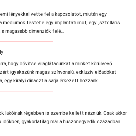
mi lényekkel vette fel a kapcsolatot, miután egy
a médiumok testébe egy implantátumot, egy „sztelláris
at a magasabb dimenziók felé…
ly
rra, hogy bővítse világlátásunkat a minket körülvevő
 Ezért igyekszünk magas színvonalú, exkluzív előadókat
, egy királyi dinasztia sarja érkezett hozzánk…
k lakóinak régebben is szembe kellett nézniük. Csak akkor
bb időkben, gyakorlatilag már a huszonegyedik században