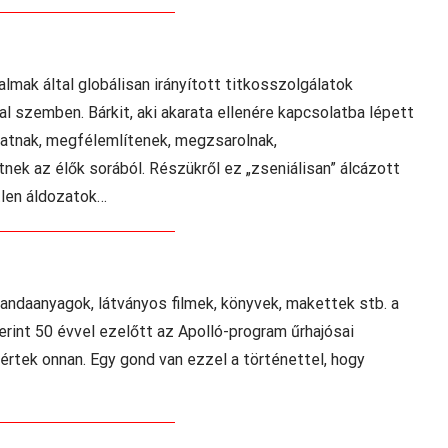
lmak által globálisan irányított titkosszolgálatok
 szemben. Bárkit, aki akarata ellenére kapcsolatba lépett
járatnak, megfélemlítenek, megzsarolnak,
nek az élők sorából. Részükről ez „zseniálisan” álcázott
tlen áldozatok…
gandaanyagok, látványos filmek, könyvek, makettek stb. a
int 50 évvel ezelőtt az Apolló-program űrhajósai
tértek onnan. Egy gond van ezzel a történettel, hogy