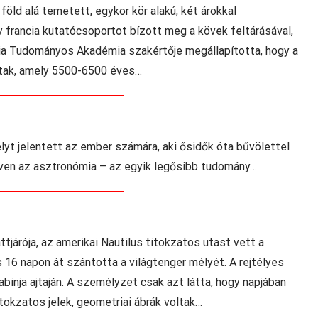
öld alá temetett, egykor kör alakú, két árokkal
y francia kutatócsoportot bízott meg a kövek feltárásával,
cia Tudományos Akadémia szakértője megállapította, hogy a
antak, amely 5500-6500 éves…
lyt jelentett az ember számára, aki ősidők óta bűvölettel
néven az asztronómia – az egyik legősibb tudomány…
tjárója, az amerikai Nautilus titokzatos utast vett a
s 16 napon át szántotta a világtenger mélyét. A rejtélyes
kabinja ajtaján. A személyzet csak azt látta, hogy napjában
tokzatos jelek, geometriai ábrák voltak…