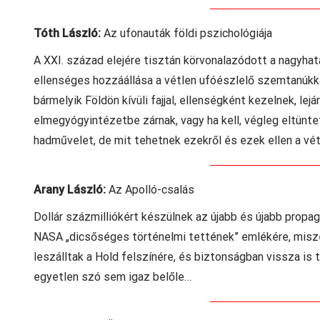
Tóth László:
Az ufonauták földi pszichológiája
A XXI. század elejére tisztán körvonalazódott a nagyhata
ellenséges hozzáállása a vétlen ufóészlelő szemtanúkkal
bármelyik Földön kívüli fajjal, ellenségként kezelnek, le
elmegyógyintézetbe zárnak, vagy ha kell, végleg eltüntet
hadművelet, de mit tehetnek ezekről és ezek ellen a vé
Arany László:
Az Apolló-csalás
Dollár százmilliókért készülnek az újabb és újabb propa
NASA „dicsőséges történelmi tettének” emlékére, miszer
leszálltak a Hold felszínére, és biztonságban vissza is 
egyetlen szó sem igaz belőle…