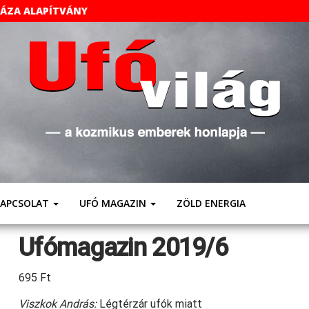
HÁZA ALAPÍTVÁNY
UFÓVILÁG
A
Kozmikus
Emberek
Weboldala
KAPCSOLAT
UFÓ MAGAZIN
ZÖLD ENERGIA
Ufómagazin 2019/6
695
Ft
Viszkok András:
Légtérzár ufók miatt