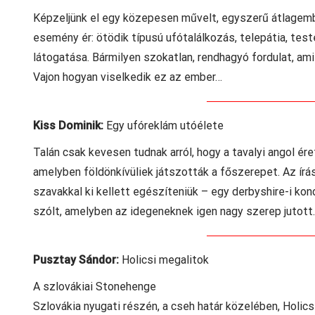
Képzeljünk el egy közepesen művelt, egyszerű átlagembert
esemény ér: ötödik típusú ufótalálkozás, telepátia, teste
látogatása. Bármilyen szokatlan, rendhagyó fordulat, a
Vajon hogyan viselkedik ez az ember…
Kiss Dominik:
Egy ufóreklám utóélete
Talán csak kevesen tudnak arról, hogy a tavalyi angol ére
amelyben földönkívüliek játszották a főszerepet. Az írá
szavakkal ki kellett egészíteniük – egy derbyshire-i ko
szólt, amelyben az idegeneknek igen nagy szerep jutott
Pusztay Sándor:
Holicsi megalitok
A szlovákiai Stonehenge
Szlovákia nyugati részén, a cseh határ közelében, Holic