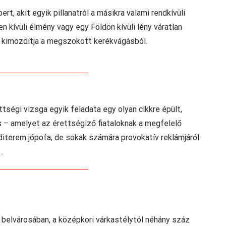
, akit egyik pillanatról a másikra valami rendkívüli
n kívüli élmény vagy egy Földön kívüli lény váratlan
mi kimozdítja a megszokott kerékvágásból.
ttségi vizsga egyik feladata egy olyan cikkre épült,
s – amelyet az érettségiző fiataloknak a megfelelő
nditerem jópofa, de sokak számára provokatív reklámjáról
…
s belvárosában, a középkori várkastélytól néhány száz