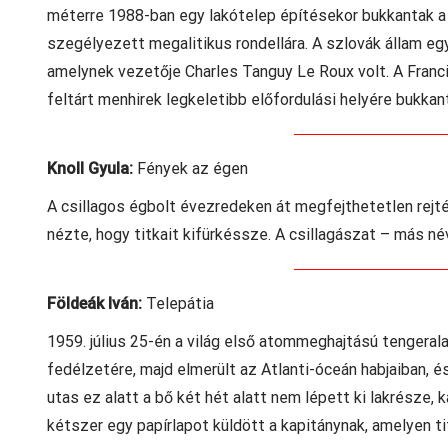
méterre 1988-ban egy lakótelep építésekor bukkantak a f
szegélyezett megalitikus rondellára. A szlovák állam eg
amelynek vezetője Charles Tanguy Le Roux volt. A Fran
feltárt menhirek legkeletibb előfordulási helyére bukk
Knoll Gyula:
Fények az égen
A csillagos égbolt évezredeken át megfejthetetlen rejté
nézte, hogy titkait kifürkéssze. A csillagászat – más 
Földeák Iván:
Telepátia
1959. július 25-én a világ első atommeghajtású tengeralat
fedélzetére, majd elmerült az Atlanti-óceán habjaiban, é
utas ez alatt a bő két hét alatt nem lépett ki lakrésze, 
kétszer egy papírlapot küldött a kapitánynak, amelyen ti