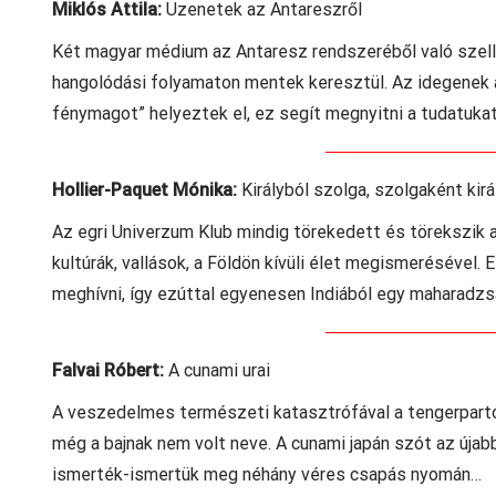
Miklós Attila:
Üzenetek az Antareszről
Két magyar médium az Antaresz rendszeréből való szelle
hangolódási folyamaton mentek keresztül. Az idegenek 
fénymagot” helyeztek el, ez segít megnyitni a tudatuk
Hollier-Paquet Mónika:
Királyból szolga, szolgaként kirá
Az egri Univerzum Klub mindig törekedett és törekszik a
kultúrák, vallások, a Földön kívüli élet megismerésével.
meghívni, így ezúttal egyenesen Indiából egy maharadzsa
Falvai Róbert:
A cunami urai
A veszedelmes természeti katasztrófával a tengerparto
még a bajnak nem volt neve. A cunami japán szót az úja
ismerték-ismertük meg néhány véres csapás nyomán…