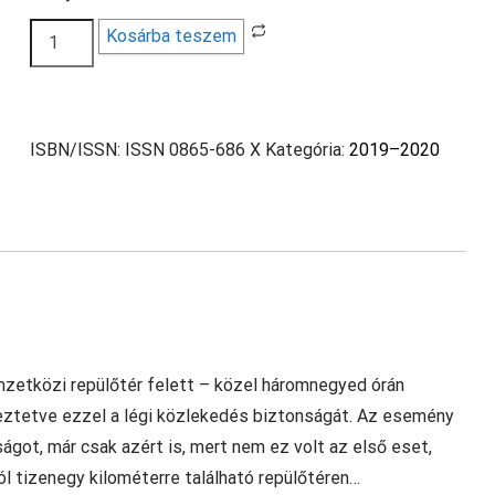
Ufómagazin
Kosárba teszem
2019/6
mennyiség
ISBN/ISSN:
ISSN 0865-686 X
Kategória:
2019–2020
emzetközi repülőtér felett – közel háromnegyed órán
yeztetve ezzel a légi közlekedés biztonságát. Az esemény
ágot, már csak azért is, mert nem ez volt az első eset,
ól tizenegy kilométerre található repülőtéren…