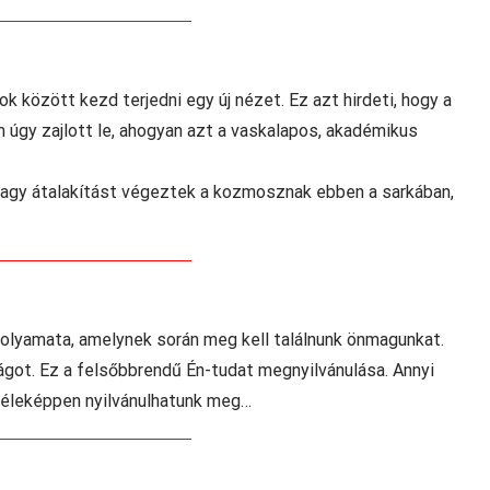
 között kezd terjedni egy új nézet. Ez azt hirdeti, hogy a
 úgy zajlott le, ahogyan azt a vaskalapos, akadémikus
 nagy átalakítást végeztek a kozmosznak ebben a sarkában,
folyamata, amelynek során meg kell találnunk önmagunkat.
lágot. Ez a felsőbbrendű Én-tudat megnyilvánulása. Annyi
iféleképpen nyilvánulhatunk meg…