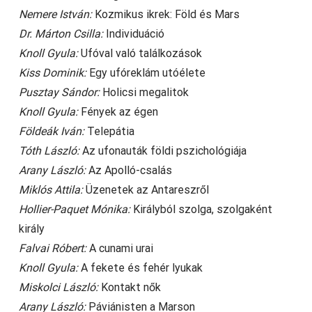
Nemere István:
Kozmikus ikrek: Föld és Mars
Dr. Márton Csilla:
Individuáció
Knoll Gyula:
Ufóval való találkozások
Kiss Dominik:
Egy ufóreklám utóélete
Pusztay Sándor:
Holicsi megalitok
Knoll Gyula:
Fények az égen
Földeák Iván:
Telepátia
Tóth László:
Az ufonauták földi pszichológiája
Arany László:
Az Apolló-csalás
Miklós Attila:
Üzenetek az Antareszről
Hollier-Paquet Mónika:
Királyból szolga, szolgaként
király
Falvai Róbert:
A cunami urai
Knoll Gyula:
A fekete és fehér lyukak
Miskolci László:
Kontakt nők
Arany László:
Páviánisten a Marson