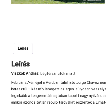
Leírás
Leírás
Viszkok András:
Légtérzár ufók miatt
Február 27-én éjjel a Peruban található Jorge Chávez n
keresztül – két ufó lebegett az égen, súlyosan veszél
leginkább a tengerentúli sajtóban kapott nagy nyilvánoss
amikor azonosítatlan repülő tárgyakat észleltek a Limát