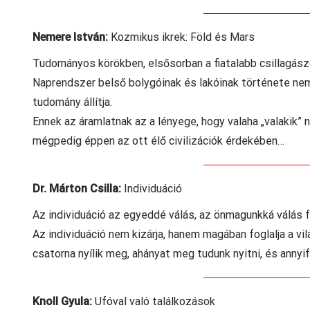
Nemere István:
Kozmikus ikrek: Föld és Mars
Tudományos körökben, elsősorban a fiatalabb csillagászok
Naprendszer belső bolygóinak és lakóinak története nem
tudomány állítja.
Ennek az áramlatnak az a lényege, hogy valaha „valakik”
mégpedig éppen az ott élő civilizációk érdekében…
Dr. Márton Csilla:
Individuáció
Az individuáció az egyeddé válás, az önmagunkká válás 
Az individuáció nem kizárja, hanem magában foglalja a vi
csatorna nyílik meg, ahányat meg tudunk nyitni, és anny
Knoll Gyula:
Ufóval való találkozások