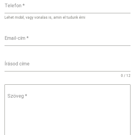
Telefon
*
Lehet mobil, vagy vonalas is, amin el tudunk érni
Email-cím
*
Írásod címe
0 / 12
Szöveg
*