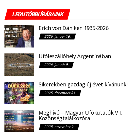
LEGUTÓBBI ÍRÁSAINK
Erich von Däniken 1935-2026
2026. január 16.
Ufóleszállóhely Argentínában
2026. január 9.
Sikerekben gazdag új évet kívánunk!
2025. december 31.
Meghívó – Magyar Ufókutatók VII.
Közönségtalálkozóra
2025. november 9.