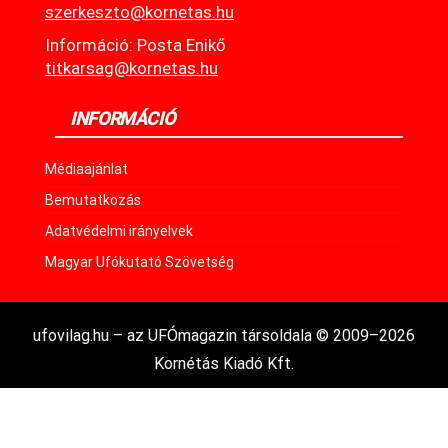
szerkeszto@kornetas.hu
Információ: Posta Enikő
titkarsag@kornetas.hu
INFORMÁCIÓ
Médiaajánlat
Bemutatkozás
Adatvédelmi irányelvek
Magyar Ufókutató Szövetség
ufovilag.hu – az UFÓmagazin társoldala © 2009–2026
Kornétás Kiadó Kft.