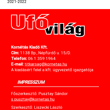
2021-2022
Kornétás Kiadó Kft.
Cím:
1138 Bp., Népfürdő u. 15/D.
Telefon:
06 1 359 1964
E-mail:
titkarsag@kornetas
.hu
A kiadásért felel a kft. ügyvezető igazgatója
IMPRESSZUM
Főszerkesztő: Pusztay Sándor
s.pusztay@kornetas.hu
Szerkesztő: Liszecki László