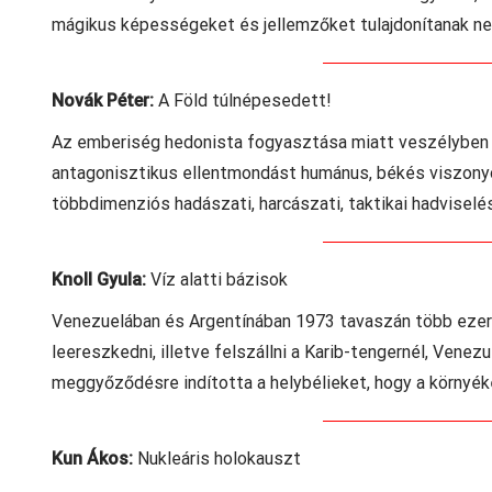
mágikus képességeket és jellemzőket tulajdonítanak ne
Novák Péter:
A Föld túlnépesedett!
Az emberiség hedonista fogyasztása miatt veszélyben a 
antagonisztikus ellentmondást humánus, békés viszonyo
többdimenziós hadászati, harcászati, taktikai hadvisel
Knoll Gyula:
Víz alatti bázisok
Venezuelában és Argentínában 1973 tavaszán több ezer 
leereszkedni, illetve felszállni a Karib-tengernél, Venez
meggyőződésre indította a helybélieket, hogy a környéken
Kun Ákos:
Nukleáris holokauszt