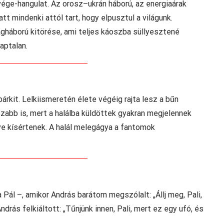
vége-hangulat. Az orosz–ukrán háború, az energiaárak
t mindenki attól tart, hogy elpusztul a világunk.
ágháború kitörése, ami teljes káoszba süllyesztené
aptalan.
bárkit. Lelkiismeretén élete végéig rajta lesz a bűn
sszabb is, mert a halálba küldöttek gyakran megjelennek
zve kísértenek. A halál melegágya a fantomok
Pál –, amikor András barátom megszólalt: „Állj meg, Pali,
drás felkiáltott: „Tűnjünk innen, Pali, mert ez egy ufó, és