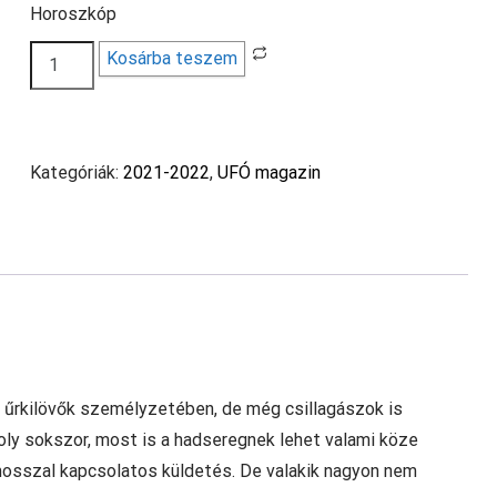
Horoszkóp
Ufó
Kosárba teszem
magazin
2022/7
mennyiség
Kategóriák:
2021-2022
,
UFÓ magazin
, űrkilövők személyzetében, de még csillagászok is
 oly sokszor, most is a hadseregnek lehet valami köze
zmosszal kapcsolatos küldetés. De valakik nagyon nem