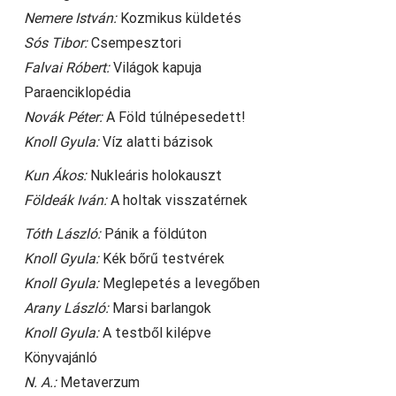
Nemere István:
Kozmikus küldetés
Sós Tibor:
Csempesztori
Falvai Róbert:
Világok kapuja
Paraenciklopédia
Novák Péter:
A Föld túlnépesedett!
Knoll Gyula:
Víz alatti bázisok
Kun Ákos:
Nukleáris holokauszt
Földeák Iván:
A holtak visszatérnek
Tóth László:
Pánik a földúton
Knoll Gyula:
Kék bőrű testvérek
Knoll Gyula:
Meglepetés a levegőben
Arany László:
Marsi barlangok
Knoll Gyula:
A testből kilépve
Könyvajánló
N. A.:
Metaverzum