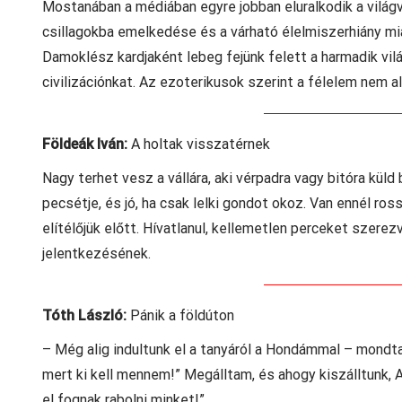
Mostanában a médiában egyre jobban eluralkodik a világ
csillagokba emelkedése és a várható élelmiszerhiány miat
Damoklész kardjaként lebeg fejünk felett a harmadik vil
civilizációnkat. Az ezoterikusok szerint a félelem nem al
Földeák Iván:
A holtak visszatérnek
Nagy terhet vesz a vállára, aki vérpadra vagy bitóra küld 
pecsétje, és jó, ha csak lelki gondot okoz. Van ennél ro
elítélőjük előtt. Hívatlanul, kellemetlen perceket szere
jelentkezésének.
Tóth László:
Pánik a földúton
– Még alig indultunk el a tanyáról a Hondámmal – mondta 
mert ki kell mennem!” Megálltam, és ahogy kiszálltunk, An
el fognak rabolni minket!”