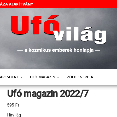
HÁZA ALAPÍTVÁNY
UFÓVILÁG
A
Kozmikus
Emberek
Weboldala
KAPCSOLAT
UFÓ MAGAZIN
ZÖLD ENERGIA
Ufó magazin 2022/7
595
Ft
Hírvilág