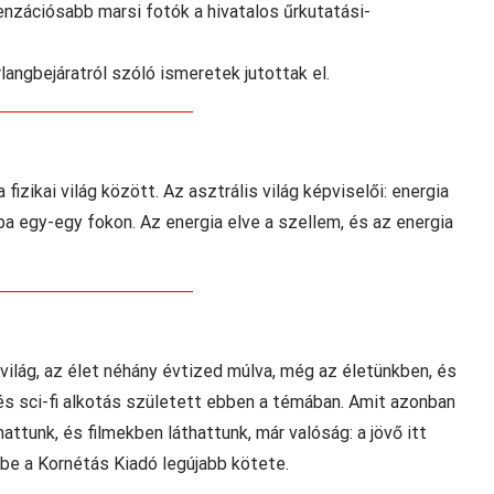
nzációsabb marsi fotók a hivatalos űrkutatási-
langbejáratról szóló ismeretek jutottak el.
 fizikai világ között. Az asztrális világ képviselői: energia
ba egy-egy fokon. Az energia elve a szellem, és az energia
világ, az élet néhány évtized múlva, még az életünkben, és
s sci-fi alkotás született ebben a témában. Amit azonban
tunk, és filmekben láthattunk, már valóság: a jövő itt
rbe a Kornétás Kiadó legújabb kötete.