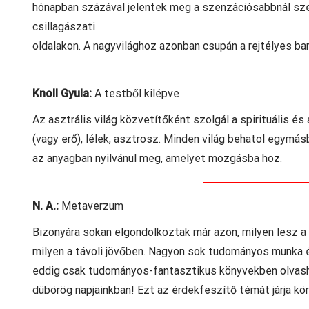
hónapban százával jelentek meg a szenzációsabbnál sze
csillagászati
oldalakon. A nagyvilághoz azonban csupán a rejtélyes bar
Knoll Gyula:
A testből kilépve
Az asztrális világ közvetítőként szolgál a spirituális és a
(vagy erő), lélek, asztrosz. Minden világ behatol egymás
az anyagban nyilvánul meg, amelyet mozgásba hoz.
N. A.:
Metaverzum
Bizonyára sokan elgondolkoztak már azon, milyen lesz a 
milyen a távoli jövőben. Nagyon sok tudományos munka é
eddig csak tudományos-fantasztikus könyvekben olvashat
dübörög napjainkban! Ezt az érdekfeszítő témát járja kö