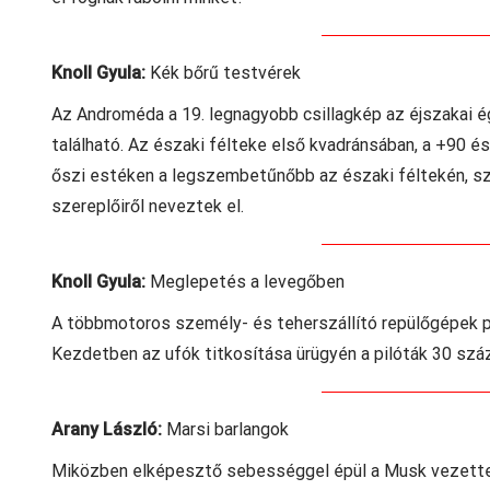
Knoll Gyula:
Kék bőrű testvérek
Az Androméda a 19. legnagyobb csillagkép az éjszakai é
található. Az északi félteke első kvadránsában, a +90 é
őszi estéken a legszembetűnőbb az északi féltekén, s
szereplőiről neveztek el.
Knoll Gyula:
Meglepetés a levegőben
A többmotoros személy- és teherszállító repülőgépek p
Kezdetben az ufók titkosítása ürügyén a pilóták 30 száz
Arany László:
Marsi barlangok
Miközben elképesztő sebességgel épül a Musk vezette S