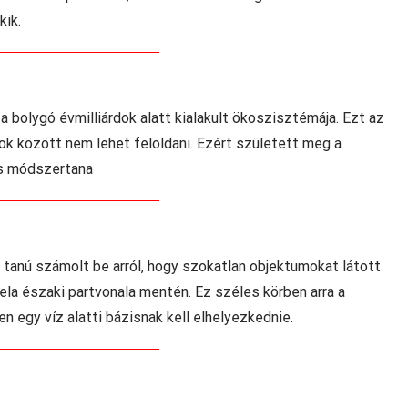
kik.
bolygó évmilliárdok alatt kialakult ökoszisztémája. Ezt az
k között nem lehet feloldani. Ezért született meg a
és módszertana
tanú számolt be arról, hogy szokatlan objektumokat látott
uela északi partvonala mentén. Ez széles körben arra a
 egy víz alatti bázisnak kell elhelyezkednie.