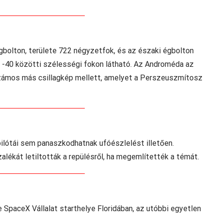
gbolton, területe 722 négyzetfok, és az északi égbolton
s -40 közötti szélességi fokon látható. Az Androméda az
zámos más csillagkép mellett, amelyet a Perszeuszmítosz
ilótái sem panaszkodhatnak ufóészlelést illetően.
alékát letiltották a repülésről, ha megemlítették a témát.
paceX Vállalat starthelye Floridában, az utóbbi egyetlen