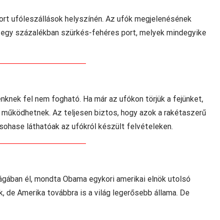
port ufóleszállások helyszínén. Az ufók megjelenésének
ve egy százalékban szürkés-fehéres port, melyek mindegyike
knek fel nem fogható. Ha már az ufókon törjük a fejünket,
l működhetnek. Az teljesen biztos, hogy azok a rakétaszerű
 sohase láthatóak az ufókról készült felvételeken.
ilágában él, mondta Obama egykori amerikai elnök utolsó
 de Amerika továbbra is a világ legerősebb állama. De