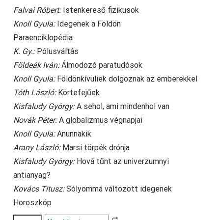
Falvai Róbert:
Istenkereső fizikusok
Knoll Gyula:
Idegenek a Földön
Paraenciklopédia
K. Gy.:
Pólusváltás
Földeák Iván:
Álmodozó paratudósok
Knoll Gyula:
Földönkívüliek dolgoznak az emberekkel
Tóth László:
Körtefejűek
Kisfaludy György:
A sehol, ami mindenhol van
Novák Péter:
A globalizmus végnapjai
Knoll Gyula:
Anunnakik
Arany László:
Marsi törpék drónja
Kisfaludy György:
Hová tűnt az univerzumnyi
antianyag?
Kovács Titusz:
Sólyommá változott idegenek
Horoszkóp