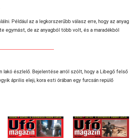
?
álni. Például az a legkorszerűbb válasz erre, hogy az anyag
e egymást, de az anyagból több volt, és a maradékból
lakó észlelő. Bejelentése arról szólt, hogy a Libegő felső
ik április eleji, kora esti órában egy furcsán repülő