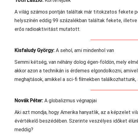
Tóth László:
Körtefejűek
A világ számos pontján találtak már titokzatos fekete 
helyszínén eddig 99 százalékban találtak fekete, illet
erős radioaktivitást mutatott.
Kisfaludy György:
A sehol, ami mindenhol van
Semmi kétség, van néhány dolog égen-földön, mely elmén
akkor azon a technikán is érdemes elgondolkozni, amive
meghajtások, amikkel a sci-fi filmekben találkozhattunk,
Novák Péter:
A globalizmus végnapjai
Aki azt mondja, hogy Amerika hanyatlik, az a képzelet v
évértékelő beszédében. Szerinte veszélyes időket élünk,
meddig?