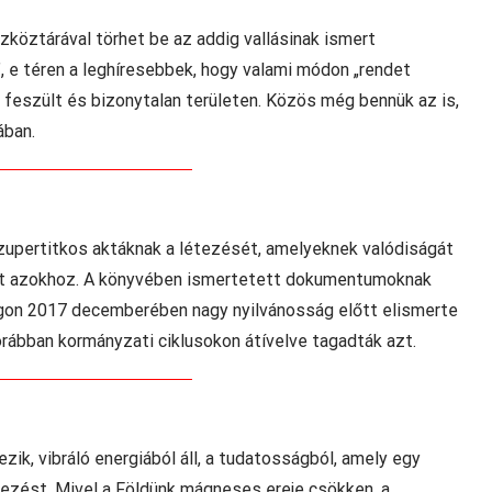
szköztárával törhet be az addig vallásinak ismert
a”, e téren a leghíresebbek, hogy valami módon „rendet
 feszült és bizonytalan területen. Közös még bennük az is,
ában.
zupertitkos aktáknak a létezését, amelyeknek valódiságát
ott azokhoz. A könyvében ismertetett dokumentumoknak
gon 2017 decemberében nagy nyilvánosság előtt elismerte
orábban kormányzati ciklusokon átívelve tagadták azt.
ik, vibráló energiából áll, a tudatosságból, amely egy
tezést. Mivel a Földünk mágneses ereje csökken, a