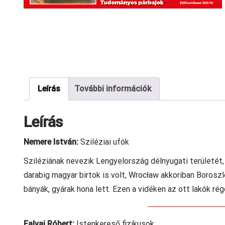
Leírás
További információk
Leírás
Nemere István:
Sziléziai ufók
Sziléziának nevezik Lengyelország délnyugati területét, 
darabig magyar birtok is volt, Wrocław akkoriban Boroszl
bányák, gyárak hona lett. Ezen a vidéken az ott lakók ré
Falvai Róbert:
Istenkereső fizikusok