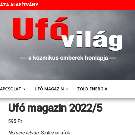
HÁZA ALAPÍTVÁNY
UFÓVILÁG
A
Kozmikus
Emberek
Weboldala
KAPCSOLAT
UFÓ MAGAZIN
ZÖLD ENERGIA
Ufó magazin 2022/5
595
Ft
Nemere István:
Sziléziai ufók