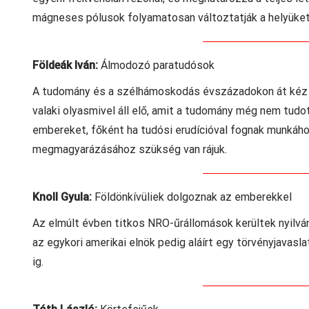
mágneses pólusok folyamatosan változtatják a helyüket.
Földeák Iván:
Álmodozó paratudósok
A tudomány és a szélhámoskodás évszázadokon át kéz a
valaki olyasmivel áll elő, amit a tudomány még nem tud
embereket, főként ha tudósi erudícióval fognak munkához
megmagyarázásához szükség van rájuk.
Knoll Gyula:
Földönkívüliek dolgoznak az emberekkel
Az elmúlt évben titkos NRO-űrállomások kerültek nyilvá
az egykori amerikai elnök pedig aláírt egy törvényjavasl
ig.