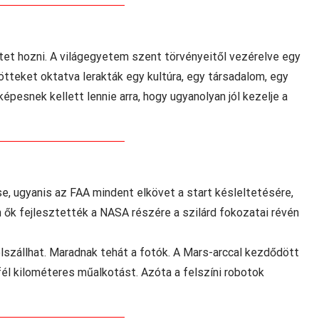
tet hozni. A világegyetem szent törvényeitől vezérelve egy
ülötteket oktatva lerakták egy kultúra, egy társadalom, egy
 képesnek kellett lennie arra, hogy ugyanolyan jól kezelje a
e, ugyanis az FAA mindent elkövet a start késleltetésére,
 ők fejlesztették a NASA részére a szilárd fokozatai révén
lszállhat. Maradnak tehát a fotók. A Mars-arccal kezdődött
él kilométeres műalkotást. Azóta a felszíni robotok