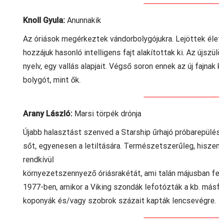
Knoll Gyula:
Anunnakik
Az óriások megérkeztek vándorbolygójukra. Lejöttek éle
hozzájuk hasonló intelligens fajt alakítottak ki. Az újsz
nyelv, egy vallás alapjait. Végső soron ennek az új fajnak
bolygót, mint ők.
Arany László:
Marsi törpék drónja
Újabb halasztást szenved a Starship űrhajó próbarepülés
sőt, egyenesen a letiltására. Természetszerűleg, hiszen
rendkívül
környezetszennyező óriásrakétát, ami talán májusban fe
1977-ben, amikor a Viking szondák lefotózták a kb. másf
koponyák és/vagy szobrok százait kapták lencsevégre.