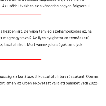
 Az utóbbi években ez a vándorlás nagyon felgyorsul.
 kézben járt. De vajon tényleg szélhámoskodás az, ha
ott megmagyarázni? Az ilyen nyughatatlan természetű
, tisztelni kell. Mert vannak jelenségek, amelyek
nosságra a korlátozott közzétételi terv részeként. Obama,
atot, amely az űrben elkövetett vállalati bűnöket védi 2022-