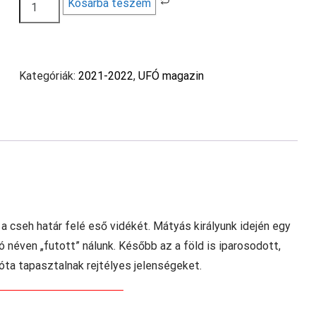
Ufó
Kosárba teszem
magazin
2022/5
mennyiség
Kategóriák:
2021-2022
,
UFÓ magazin
a cseh határ felé eső vidékét. Mátyás királyunk idején egy
ó néven „futott” nálunk. Később az a föld is iparosodott,
góta tapasztalnak rejtélyes jelenségeket.