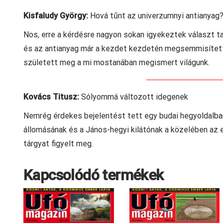
Kisfaludy György:
Hová tűnt az univerzumnyi antianyag
Nos, erre a kérdésre nagyon sokan igyekeztek választ tal
és az antianyag már a kezdet kezdetén megsemmisített
született meg a mi mostanában megismert világunk.
Kovács Titusz:
Sólyommá változott idegenek
Nemrég érdekes bejelentést tett egy budai hegyoldalban 
állomásának és a János-hegyi kilátónak a közelében az egy
tárgyat figyelt meg.
Kapcsolódó termékek