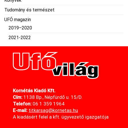
Könyvek
Tudomány és természet
UFÓ magazin
2019–2020
2021-2022
Kornétás Kiadó Kft.
Cím:
1138 Bp., Népfürdő u. 15/D.
Telefon:
06 1 359 1964
E-mail:
titkarsag@kornetas
.hu
A kiadásért felel a kft. ügyvezető igazgatója