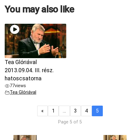
You may also like
Tea Glóriával
2013.09.04. III. rész.
hatoscsatorna
77
views
Tea Glóriával
«
1
…
3
4
5
Page 5 of 5