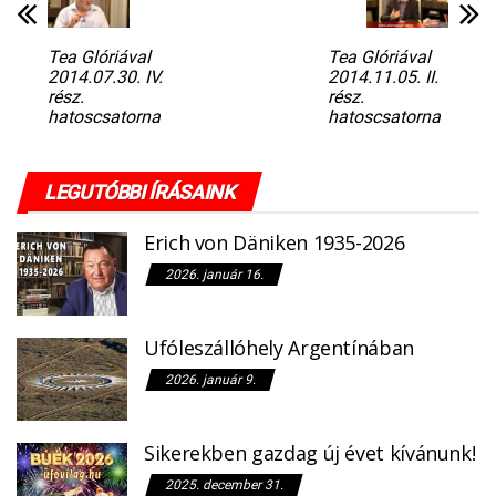
Tea Glóriával
Tea Glóriával
2014.07.30. IV.
2014.11.05. II.
rész.
rész.
hatoscsatorna
hatoscsatorna
LEGUTÓBBI ÍRÁSAINK
Erich von Däniken 1935-2026
2026. január 16.
Ufóleszállóhely Argentínában
2026. január 9.
Sikerekben gazdag új évet kívánunk!
2025. december 31.