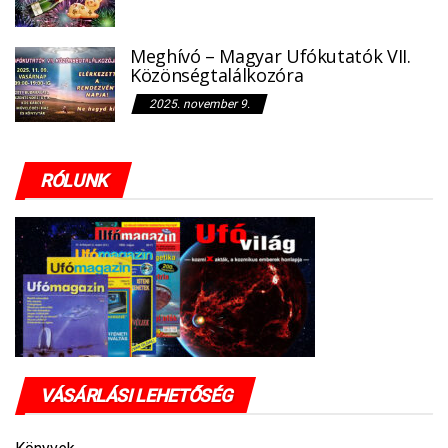
Meghívó – Magyar Ufókutatók VII.
Közönségtalálkozóra
2025. november 9.
RÓLUNK
VÁSÁRLÁSI LEHETŐSÉG