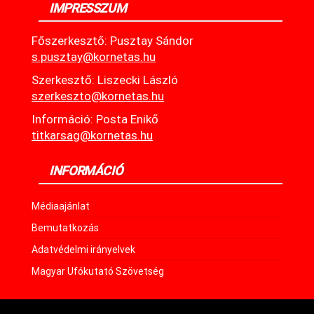
IMPRESSZUM
Főszerkesztő: Pusztay Sándor
s.pusztay@kornetas.hu
Szerkesztő: Liszecki László
szerkeszto@kornetas.hu
Információ: Posta Enikő
titkarsag@kornetas.hu
INFORMÁCIÓ
Médiaajánlat
Bemutatkozás
Adatvédelmi irányelvek
Magyar Ufókutató Szövetség