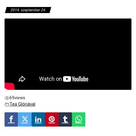
2014. szeptember 24.
69
views
Tea Glóriával