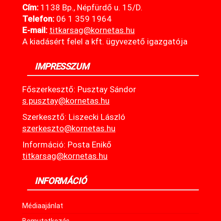
Cím:
1138 Bp., Népfürdő u. 15/D.
Telefon:
06 1 359 1964
E-mail:
titkarsag@kornetas
.hu
A kiadásért felel a kft. ügyvezető igazgatója
IMPRESSZUM
Főszerkesztő: Pusztay Sándor
s.pusztay@kornetas.hu
Szerkesztő: Liszecki László
szerkeszto@kornetas.hu
Információ: Posta Enikő
titkarsag@kornetas.hu
INFORMÁCIÓ
Médiaajánlat