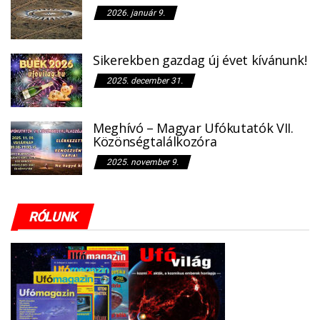
2026. január 9.
Sikerekben gazdag új évet kívánunk!
2025. december 31.
Meghívó – Magyar Ufókutatók VII.
Közönségtalálkozóra
2025. november 9.
RÓLUNK