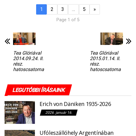
1
2
3
…
5
»
Page 1 of 5
Tea Glóriával
Tea Glóriával
2014.09.24. II.
2015.01.14. II.
rész.
rész.
hatoscsatorna
hatoscsatorna
LEGUTÓBBI ÍRÁSAINK
Erich von Däniken 1935-2026
2026. január 16.
Ufóleszállóhely Argentínában