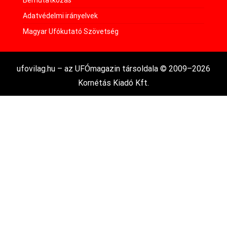
Bemutatkozás
Adatvédelmi irányelvek
Magyar Ufókutató Szövetség
ufovilag.hu – az UFÓmagazin társoldala © 2009–2026
Kornétás Kiadó Kft.