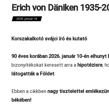
Erich von Däniken 1935-2
2026. január 16.
Korszakalkotó svájci író és kutató
90 éves korában 2026. január 10-én elhunyt 
bizonyítékokat keresett arra a
hipotézisre
, h
látogatták a Földet
.
Ebben a cikkben
nagy tisztelettel emlékezün
békében!