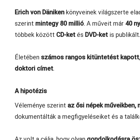
Erich von Däniken
könyveinek világszerte el
szerint
mintegy 80 millió
. A műveit már
40 ny
többek között
CD-ket
és
DVD-ket
is publikált
Életében
számos rangos kitüntetést kapott
doktori címet
.
A hipotézis
Véleménye szerint
az ősi népek műveikben, 
dokumentálták a megfigyeléseiket és a talál
Az volt a célja, hogy olyan
gondolkodásra ös