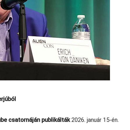
erjúból
ube csatornáján publikálták
2026. január 15-én.