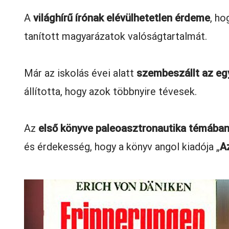
A
világhírű írónak elévülhetetlen érdeme
, ho
tanított magyarázatok valóságtartalmát.
Már az iskolás évei alatt
szembeszállt az egy
állította, hogy azok többnyire tévesek.
Az
első könyve paleoasztronautika témában
és érdekesség, hogy a könyv angol kiadója „
A