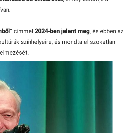
van.
mből
” címmel
2024-ben jelent meg
, és ebben az
kultúrák színhelyeire, és mondta el szokatlan
telmezését.