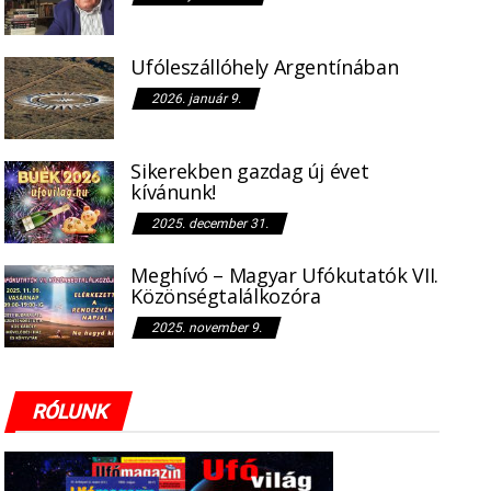
Ufóleszállóhely Argentínában
2026. január 9.
Sikerekben gazdag új évet
kívánunk!
2025. december 31.
Meghívó – Magyar Ufókutatók VII.
Közönségtalálkozóra
2025. november 9.
RÓLUNK