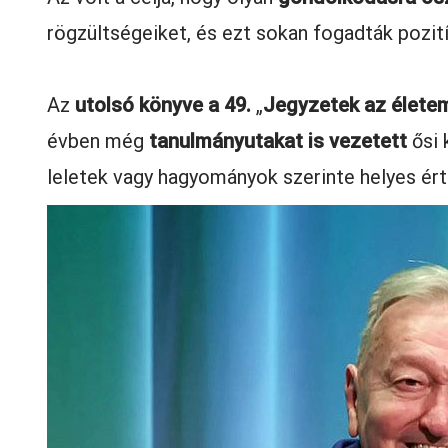
rögzültségeiket, és ezt sokan fogadták pozití
Az
utolsó könyve a 49.
„
Jegyzetek az élete
évben még
tanulmányutakat is vezetett
ősi 
leletek vagy hagyományok szerinte helyes ér