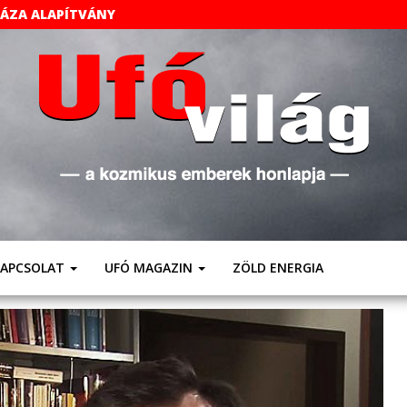
HÁZA ALAPÍTVÁNY
UFÓVILÁG
A
Kozmikus
Emberek
Weboldala
KAPCSOLAT
UFÓ MAGAZIN
ZÖLD ENERGIA