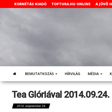
Skip
KORNÉTÁS KIADÓ
TOPTURA.HU ONLINE
A JÖVŐ 
to
the
content
BEMUTATKOZÁS
HÍRVILÁG
MÉDIA
Tea Glóriával 2014.09.24. 
2014. szeptember 24.