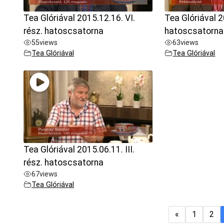
Tea Glóriával 2015.12.16. VI.
Tea Glóriával 2
rész. hatoscsatorna
hatoscsatorna
55
views
63
views
Tea Glóriával
Tea Glóriával
Tea Glóriával 2015.06.11. III.
rész. hatoscsatorna
67
views
Tea Glóriával
«
1
2