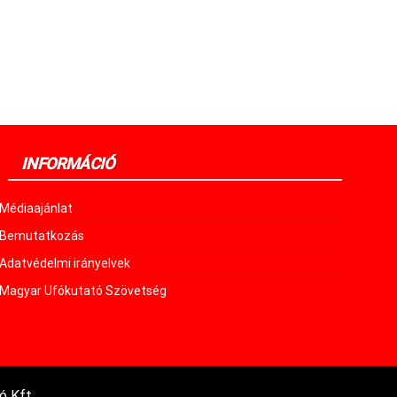
INFORMÁCIÓ
Médiaajánlat
Bemutatkozás
Adatvédelmi irányelvek
Magyar Ufókutató Szövetség
ó Kft.