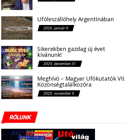
Ufóleszállóhely Argentínában
2026. január 9.
Sikerekben gazdag új évet
kívánunk!
2025. december 31.
Meghívó – Magyar Ufókutatók VII.
Közönségtalálkozóra
2025. november 9.
RÓLUNK