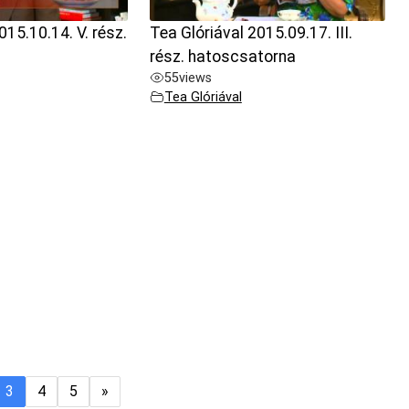
015.10.14. V. rész.
Tea Glóriával 2015.09.17. III.
rész. hatoscsatorna
55
views
Tea Glóriával
3
4
5
»