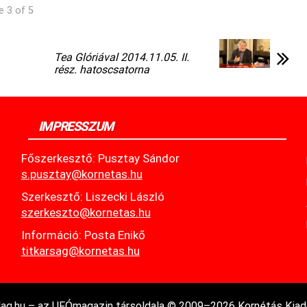
e 3 of 5
Tea Glóriával 2014.11.05. II.
rész. hatoscsatorna
IMPRESSZUM
Főszerkesztő: Pusztay Sándor
s.pusztay@kornetas.hu
Szerkesztő: Liszecki László
szerkeszto@kornetas.hu
Információ: Posta Enikő
titkarsag@kornetas.hu
lag.hu – az UFÓmagazin társoldala © 2009–2026 Kornétás Kiad