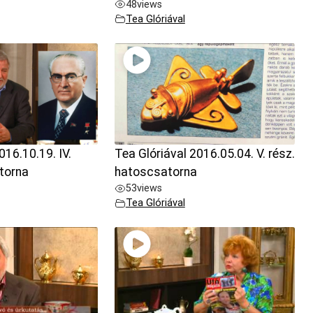
48
views
Tea Glóriával
016.10.19. IV.
Tea Glóriával 2016.05.04. V. rész.
torna
hatoscsatorna
53
views
Tea Glóriával