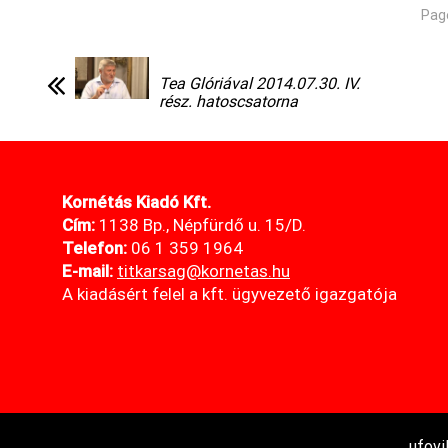
Pag
Tea Glóriával 2014.07.30. IV.
rész. hatoscsatorna
Kornétás Kiadó Kft.
Cím:
1138 Bp., Népfürdő u. 15/D.
Telefon:
06 1 359 1964
E-mail:
titkarsag@kornetas
.hu
A kiadásért felel a kft. ügyvezető igazgatója
ufovi