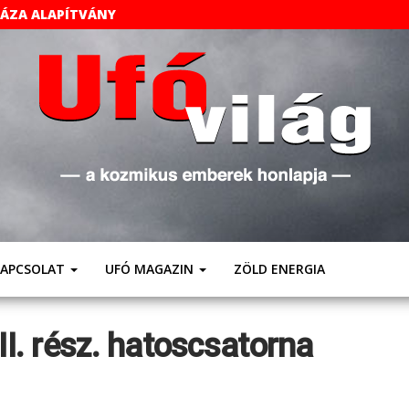
HÁZA ALAPÍTVÁNY
UFÓVILÁG
A
Kozmikus
Emberek
Weboldala
KAPCSOLAT
UFÓ MAGAZIN
ZÖLD ENERGIA
II. rész. hatoscsatorna