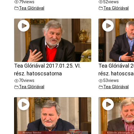
79
views
52
views
Tea Glóriával
Tea Glóriával
Tea Glóriával 2017.01.25. VI.
Tea Glóriával 2
rész. hatoscsatorna
rész. hatoscsa
70
views
53
views
Tea Glóriával
Tea Glóriával