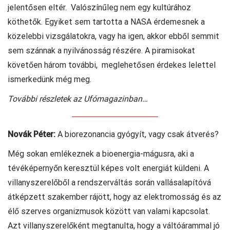
jelentősen eltér. Valószínűleg nem egy kultúrához
köthetők. Egyiket sem tartotta a NASA érdemesnek a
közelebbi vizsgálatokra, vagy ha igen, akkor ebből semmit
sem szánnak a nyilvánosság részére. A piramisokat
követően három további, meglehetősen érdekes lelettel
ismerkedünk még meg.
További részletek az Ufómagazinban…
Novák Péter:
A biorezonancia gyógyít, vagy csak átverés?
Még sokan emlékeznek a bioenergia-mágusra, aki a
tévéképernyőn keresztül képes volt energiát küldeni. A
villanyszerelőből a rendszerváltás során vallásalapítóvá
átképzett szakember rájött, hogy az elektromosság és az
élő szerves organizmusok között van valami kapcsolat.
Azt villanyszerelőként megtanulta, hogy a váltóárammal jó