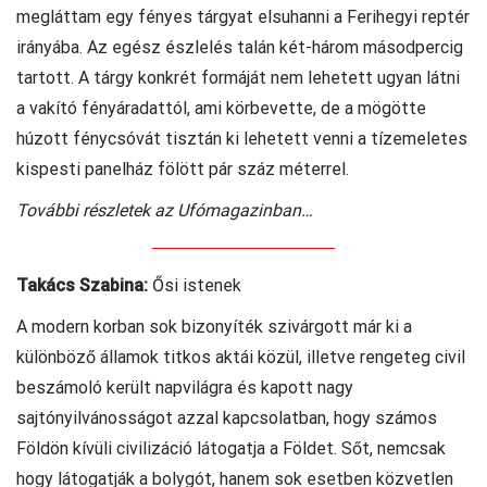
megláttam egy fényes tárgyat elsuhanni a Ferihegyi reptér
irányába. Az egész észlelés talán két-három másodpercig
tartott. A tárgy konkrét formáját nem lehetett ugyan látni
a vakító fényáradattól, ami körbevette, de a mögötte
húzott fénycsóvát tisztán ki lehetett venni a tízemeletes
kispesti panelház fölött pár száz méterrel.
További részletek az Ufómagazinban…
Takács Szabina:
Ősi istenek
A modern korban sok bizonyíték szivárgott már ki a
különböző államok titkos aktái közül, illetve rengeteg civil
beszámoló került napvilágra és kapott nagy
sajtónyilvánosságot azzal kapcsolatban, hogy számos
Földön kívüli civilizáció látogatja a Földet. Sőt, nemcsak
hogy látogatják a bolygót, hanem sok esetben közvetlen