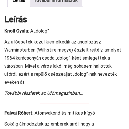
Leírás
További információk
Leírás
Knoll Gyula:
A „dolog”
Az ufóesetek közül kiemelkedik az angolszász
Warminsterben (Wilhstire megye) észlelt rejtély, amelyet
1964 karácsonyán csoda „dolog”-ként emlegettek a
városban. Mivel a város lakói még sohasem hallottak
ufóról, ezért a repülő csészealjat „dolog”-nak nevezték
éveken át.
További részletek az Ufómagazinban…
Falvai Róbert:
Atomvakond és mitikus kígyó
Sokáig álmodoztak az emberek arról, hogy a