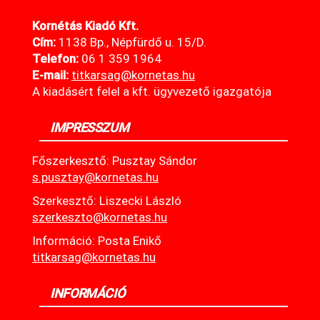
Kornétás Kiadó Kft.
Cím:
1138 Bp., Népfürdő u. 15/D.
Telefon:
06 1 359 1964
E-mail:
titkarsag@kornetas
.hu
A kiadásért felel a kft. ügyvezető igazgatója
IMPRESSZUM
Főszerkesztő: Pusztay Sándor
s.pusztay@kornetas.hu
Szerkesztő: Liszecki László
szerkeszto@kornetas.hu
Információ: Posta Enikő
titkarsag@kornetas.hu
INFORMÁCIÓ