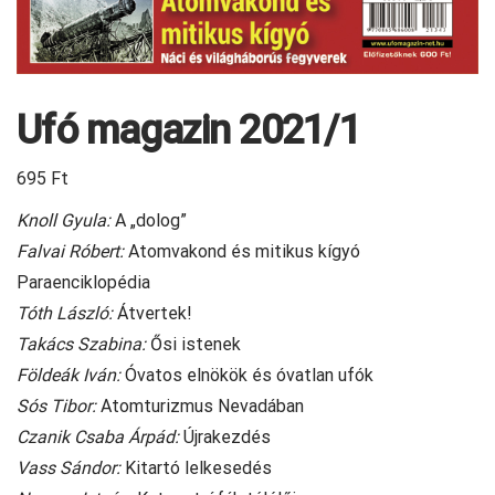
Ufó magazin 2021/1
695
Ft
Knoll Gyula:
A „dolog”
Falvai Róbert:
Atomvakond és mitikus kígyó
Paraenciklopédia
Tóth László:
Átvertek!
Takács Szabina:
Ősi istenek
Földeák Iván:
Óvatos elnökök és óvatlan ufók
Sós Tibor:
Atomturizmus Nevadában
Czanik Csaba Árpád:
Újrakezdés
Vass Sándor:
Kitartó lelkesedés