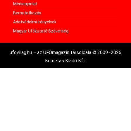
Médiaajánlat
Bemutatkozás
Adatvédelmi irányelvek
Magyar Ufókutató Szövetség
ufovilag.hu – az UFÓmagazin társoldala © 2009–2026
Kornétás Kiadó Kft.