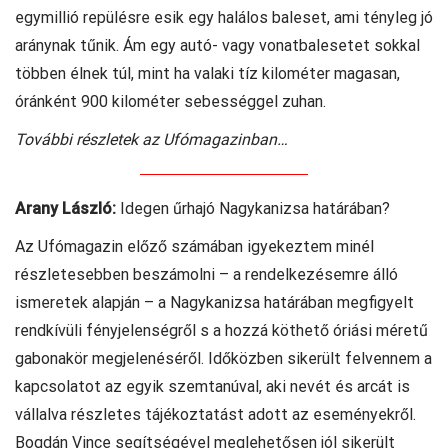
egymillió repülésre esik egy halálos baleset, ami tényleg jó
aránynak tűnik. Ám egy autó- vagy vonatbalesetet sokkal
többen élnek túl, mint ha valaki tíz kilométer magasan,
óránként 900 kilométer sebességgel zuhan.
További részletek az Ufómagazinban…
Arany László:
Idegen űrhajó Nagykanizsa határában?
Az Ufómagazin előző számában igyekeztem minél
részletesebben beszámolni – a rendelkezésemre álló
ismeretek alapján – a Nagykanizsa határában megfigyelt
rendkívüli fényjelenségről s a hozzá köthető óriási méretű
gabonakör megjelenéséről. Időközben sikerült felvennem a
kapcsolatot az egyik szemtanúval, aki nevét és arcát is
vállalva részletes tájékoztatást adott az eseményekről.
Bogdán Vince segítségével meglehetősen jól sikerült