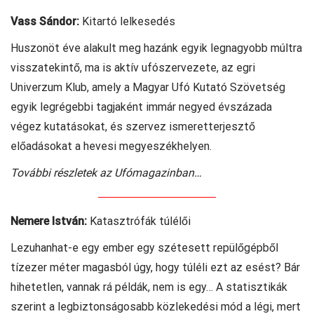
Vass Sándor:
Kitartó lelkesedés
Huszonöt éve alakult meg hazánk egyik legnagyobb múltra
visszatekintő, ma is aktív ufószervezete, az egri
Univerzum Klub, amely a Magyar Ufó Kutató Szövetség
egyik legrégebbi tagjaként immár negyed évszázada
végez kutatásokat, és szervez ismeretterjesztő
előadásokat a hevesi megyeszékhelyen.
További részletek az Ufómagazinban…
Nemere István:
Katasztrófák túlélői
Lezuhanhat-e egy ember egy szétesett repülőgépből
tízezer méter magasból úgy, hogy túléli ezt az esést? Bár
hihetetlen, vannak rá példák, nem is egy… A statisztikák
szerint a legbiztonságosabb közlekedési mód a légi, mert