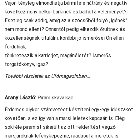
Vajon tényleg elmondhatja bármiféle hátrány és negatív
következmény nélkül bárkinek és bárhol a véleményét?
Esetleg csak addig, amíg az a szócsőből folyó „igének”
nem mond ellent? Onnantól pedig elkezdik őrültnek és
közellenségnek titulálni, korábbi jó ismerősei Ön ellen
fordulnak,
tönkreteszik a karrierjét, magánéletét? Ismerős
forgatókönyv, igaz?
További részletek az Ufómagazinban…
Arany László:
Piramiskavalkád
Érdemes olykor számvetést készíteni egy-egy időszakot
követően, s ez így van a marsi leletek kapcsán is. Elég
sokféle piramist sikerült az ott felderítést végző
marsjáróknak lefényképeznie, ráadásul a méretük is