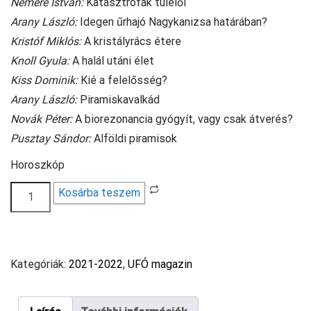
Nemere István:
Katasztrófák túlélői
Arany László:
Idegen űrhajó Nagykanizsa határában?
Kristóf Miklós:
A kristályrács étere
Knoll Gyula:
A halál utáni élet
Kiss Dominik:
Kié a felelősség?
Arany László:
Piramiskavalkád
Novák Péter:
A biorezonancia gyógyít, vagy csak átverés?
Pusztay Sándor:
Alföldi piramisok
Horoszkóp
Ufó
Kosárba teszem
magazin
2021/1
mennyiség
Kategóriák:
2021-2022
,
UFÓ magazin