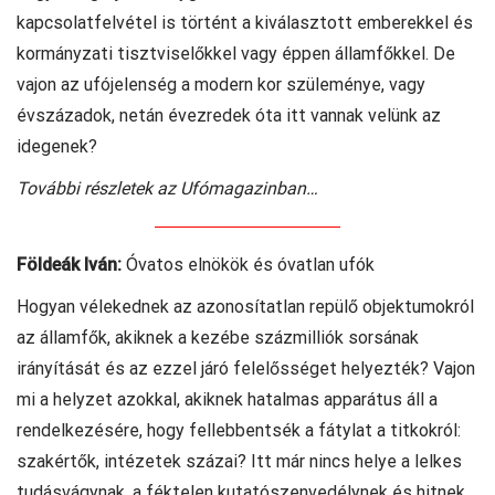
kapcsolatfelvétel is történt a kiválasztott emberekkel és
kormányzati tisztviselőkkel vagy éppen államfőkkel. De
vajon az ufójelenség a modern kor szüleménye, vagy
évszázadok, netán évezredek óta itt vannak velünk az
idegenek?
További részletek az Ufómagazinban…
Földeák Iván:
Óvatos elnökök és óvatlan ufók
Hogyan vélekednek az azonosítatlan repülő objektumokról
az államfők, akiknek a kezébe százmilliók sorsának
irányítását és az ezzel járó felelősséget helyezték? Vajon
mi a helyzet azokkal, akiknek hatalmas apparátus áll a
rendelkezésére, hogy fellebbentsék a fátylat a titkokról:
szakértők, intézetek százai? Itt már nincs helye a lelkes
tudásvágynak, a féktelen kutatószenvedélynek és hitnek,