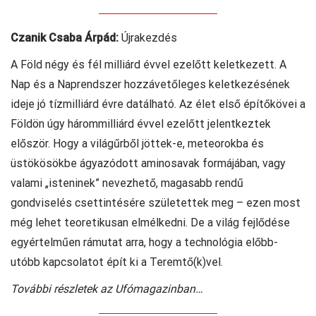
Czanik Csaba Árpád:
Újrakezdés
A Föld négy és fél milliárd évvel ezelőtt keletkezett. A
Nap és a Naprendszer hozzávetőleges keletkezésének
ideje jó tízmilliárd évre datálható. Az élet első építőkövei a
Földön úgy hárommilliárd évvel ezelőtt jelentkeztek
először. Hogy a világűrből jöttek-e, meteorokba és
üstökösökbe ágyazódott aminosavak formájában, vagy
valami „isteninek” nevezhető, magasabb rendű
gondviselés csettintésére születettek meg – ezen most
még lehet teoretikusan elmélkedni. De a világ fejlődése
egyértelműen rámutat arra, hogy a technológia előbb-
utóbb kapcsolatot épít ki a Teremtő(k)vel.
További részletek az Ufómagazinban…