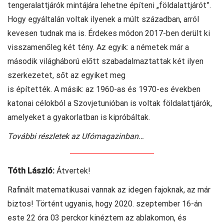
tengeralattjárók mintájára lehetne építeni „földalattjárót”.
Hogy egyáltalán voltak ilyenek a múlt században, arról
kevesen tudnak ma is. Érdekes módon 2017-ben derült ki
visszamenőleg két tény. Az egyik: a németek már a
második világháború előtt szabadalmaztattak két ilyen
szerkezetet, sőt az egyiket meg
is építették. A másik: az 1960-as és 1970-es években
katonai célokból a Szovjetunióban is voltak földalattjárók,
amelyeket a gyakorlatban is kipróbáltak.
További részletek az Ufómagazinban…
Tóth László:
Átvertek!
Rafinált matematikusai vannak az idegen fajoknak, az már
biztos! Történt ugyanis, hogy 2020. szeptember 16-án
este 22 óra 03 perckor kinéztem az ablakomon, és