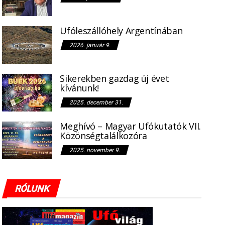
Ufóleszállóhely Argentínában
2026. január 9.
Sikerekben gazdag új évet
kívánunk!
2025. december 31.
Meghívó – Magyar Ufókutatók VII.
Közönségtalálkozóra
2025. november 9.
RÓLUNK