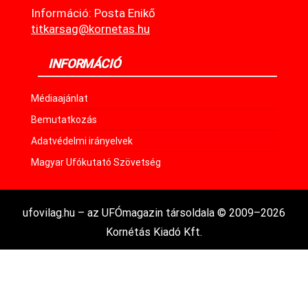
Információ: Posta Enikő
titkarsag@kornetas.hu
INFORMÁCIÓ
Médiaajánlat
Bemutatkozás
Adatvédelmi irányelvek
Magyar Ufókutató Szövetség
ufovilag.hu – az UFÓmagazin társoldala © 2009–2026
Kornétás Kiadó Kft.