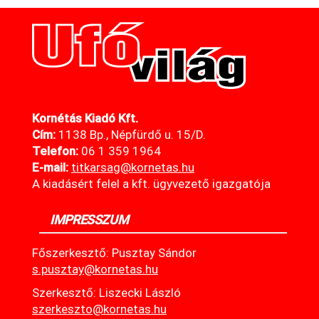
Kornétás Kiadó Kft.
Cím:
1138 Bp., Népfürdő u. 15/D.
Telefon:
06 1 359 1964
E-mail:
titkarsag@kornetas
.hu
A kiadásért felel a kft. ügyvezető igazgatója
IMPRESSZUM
Főszerkesztő: Pusztay Sándor
s.pusztay@kornetas.hu
Szerkesztő: Liszecki László
szerkeszto@kornetas.hu