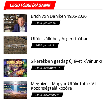
LEGUTÓBBI ÍRÁSAINK
Erich von Däniken 1935-2026
2026. január 16.
Ufóleszállóhely Argentínában
2026. január 9.
Sikerekben gazdag új évet kívánunk!
2025. december 31.
Meghívó – Magyar Ufókutatók VII.
Közönségtalálkozóra
2025. november 9.