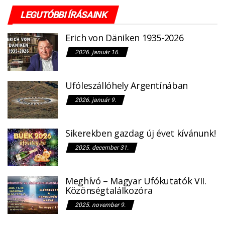
LEGUTÓBBI ÍRÁSAINK
Erich von Däniken 1935-2026
2026. január 16.
Ufóleszállóhely Argentínában
2026. január 9.
Sikerekben gazdag új évet kívánunk!
2025. december 31.
Meghívó – Magyar Ufókutatók VII.
Közönségtalálkozóra
2025. november 9.