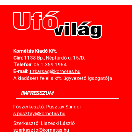
Kornétás Kiadó Kft.
Cím:
1138 Bp., Népfürdő u. 15/D.
Telefon:
06 1 359 1964
E-mail:
titkarsag@kornetas
.hu
A kiadásért felel a kft. ügyvezető igazgatója
IMPRESSZUM
Főszerkesztő: Pusztay Sándor
s.pusztay@kornetas.hu
Szerkesztő: Liszecki László
szerkeszto@kornetas.hu