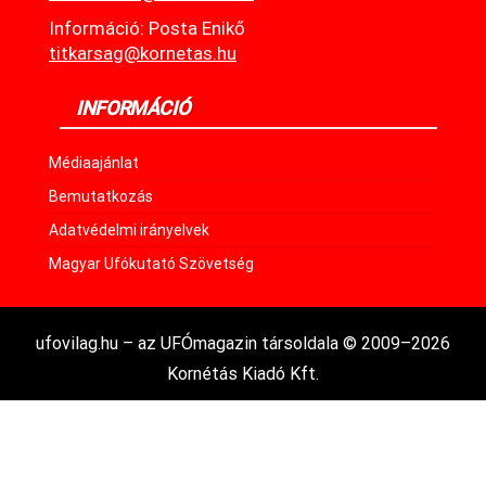
Információ: Posta Enikő
titkarsag@kornetas.hu
INFORMÁCIÓ
Médiaajánlat
Bemutatkozás
Adatvédelmi irányelvek
Magyar Ufókutató Szövetség
ufovilag.hu – az UFÓmagazin társoldala © 2009–2026
Kornétás Kiadó Kft.