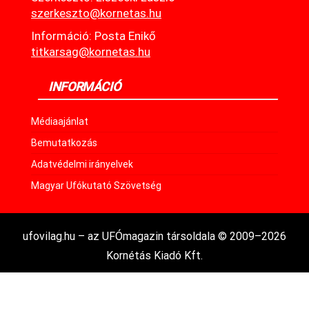
szerkeszto@kornetas.hu
Információ: Posta Enikő
titkarsag@kornetas.hu
INFORMÁCIÓ
Médiaajánlat
Bemutatkozás
Adatvédelmi irányelvek
Magyar Ufókutató Szövetség
ufovilag.hu – az UFÓmagazin társoldala © 2009–2026
Kornétás Kiadó Kft.