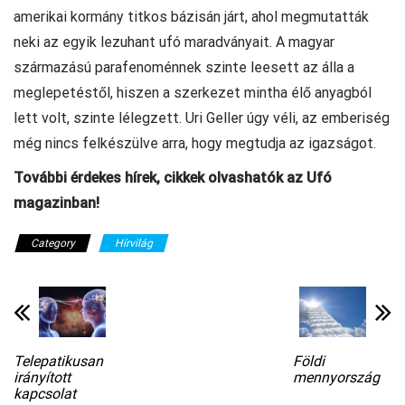
amerikai kormány titkos bázisán járt, ahol megmutatták
neki az egyik lezuhant ufó maradványait. A magyar
származású parafenoménnek szinte leesett az álla a
meglepetéstől, hiszen a szerkezet mintha élő anyagból
lett volt, szinte lélegzett. Uri Geller úgy véli, az emberiség
még nincs felkészülve arra, hogy megtudja az igazságot.
További érdekes hírek, cikkek olvashatók az Ufó
magazinban!
Category
Hírvilág
Telepatikusan
Földi
irányított
mennyország
kapcsolat