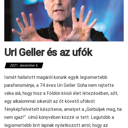
Uri Geller és az ufók
2021. december 6.
Ismét hallatott magáról korunk egyik legismertebb
parafenoménje, a 74 éves Uri Geller. Soha nem rejtette
véka alá, hogy hisz a Földön kívüli élet létezésében, sőt,
egy alkalommal sikerült az őt követő ufókról
fényképfelvételt készítenie, amelyet a „Görbüljek meg, ha
nem igaz!” című könyvében közzé is tett. Legutóbb a
legismertebb brit lapnak nyilatkozott arról, hogy az