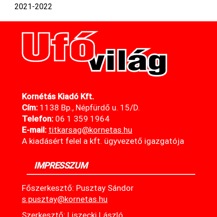
2021-2022
Kornétás Kiadó Kft.
Cím:
1138 Bp., Népfürdő u. 15/D.
Telefon:
06 1 359 1964
E-mail:
titkarsag@kornetas
.hu
A kiadásért felel a kft. ügyvezető igazgatója
IMPRESSZUM
Főszerkesztő: Pusztay Sándor
s.pusztay@kornetas.hu
Szerkesztő: Liszecki László