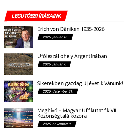
LEGUTÓBBI ÍRÁSAINK
Erich von Däniken 1935-2026
2026. január 16.
Ufóleszállóhely Argentínában
2026. január 9.
Sikerekben gazdag új évet kívánunk!
2025. december 31.
Meghívó – Magyar Ufókutatók VII.
Közönségtalálkozóra
2025. november 9.