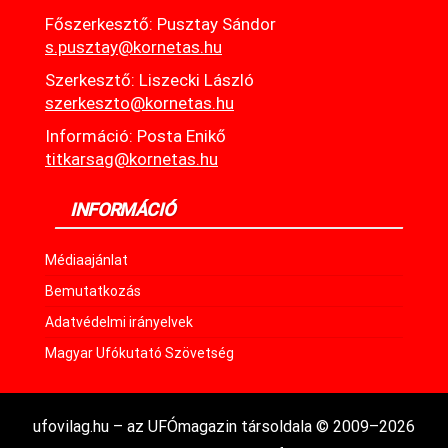
Főszerkesztő: Pusztay Sándor
s.pusztay@kornetas.hu
Szerkesztő: Liszecki László
szerkeszto@kornetas.hu
Információ: Posta Enikő
titkarsag@kornetas.hu
INFORMÁCIÓ
Médiaajánlat
Bemutatkozás
Adatvédelmi irányelvek
Magyar Ufókutató Szövetség
ufovilag.hu – az UFÓmagazin társoldala © 2009–2026