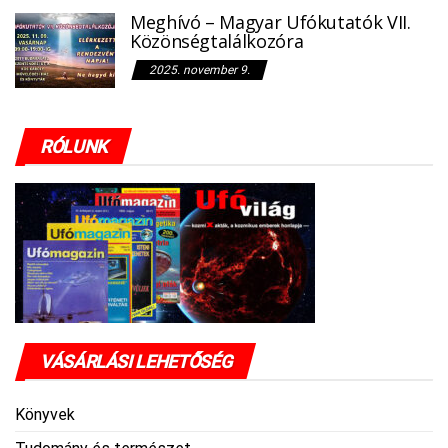
Meghívó – Magyar Ufókutatók VII.
Közönségtalálkozóra
2025. november 9.
RÓLUNK
VÁSÁRLÁSI LEHETŐSÉG
Könyvek