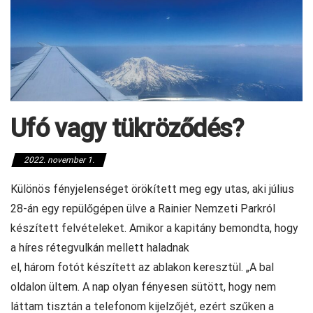
Ufó vagy tükröződés?
2022. november 1.
Különös fényjelenséget örökített meg egy utas, aki július
28-án egy repülőgépen ülve a Rainier Nemzeti Parkról
készített felvételeket. Amikor a kapitány bemondta, hogy
a híres rétegvulkán mellett haladnak
el, három fotót készített az ablakon keresztül. „A bal
oldalon ültem. A nap olyan fényesen sütött, hogy nem
láttam tisztán a telefonom kijelzőjét, ezért szűken a