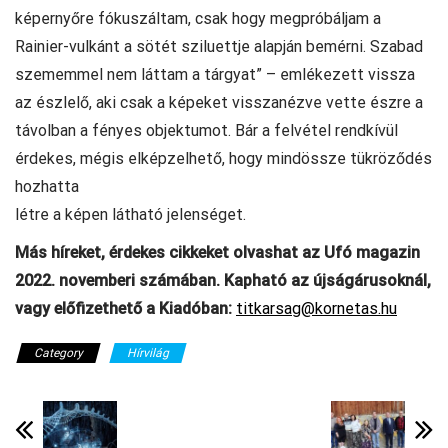
képernyőre fókuszáltam, csak hogy megpróbáljam a
Rainier-vulkánt a sötét sziluettje alapján bemérni. Szabad
szememmel nem láttam a tárgyat” – emlékezett vissza
az észlelő, aki csak a képeket visszanézve vette észre a
távolban a fényes objektumot. Bár a felvétel rendkívül
érdekes, mégis elképzelhető, hogy mindössze tükröződés
hozhatta
létre a képen látható jelenséget.
Más híreket, érdekes cikkeket olvashat az Ufó magazin
2022. novemberi számában. Kapható az újságárusoknál,
vagy előfizethető a Kiadóban:
titkarsag@kornetas.hu
Category
Hírvilág