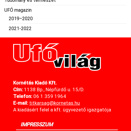
Tudomány és természet
UFÓ magazin
2019–2020
2021-2022
Kornétás Kiadó Kft.
Cím:
1138 Bp., Népfürdő u. 15/D.
Telefon:
06 1 359 1964
E-mail:
titkarsag@kornetas
.hu
A kiadásért felel a kft. ügyvezető igazgatója
IMPRESSZUM