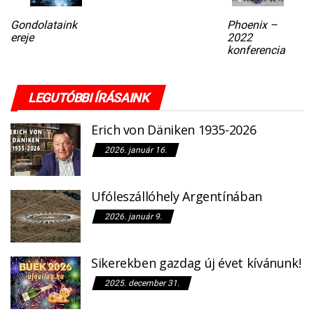
Gondolataink
Phoenix –
ereje
2022
konferencia
LEGUTÓBBI ÍRÁSAINK
Erich von Däniken 1935-2026
2026. január 16.
Ufóleszállóhely Argentínában
2026. január 9.
Sikerekben gazdag új évet kívánunk!
2025. december 31.