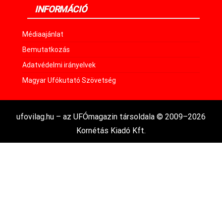
INFORMÁCIÓ
Médiaajánlat
Bemutatkozás
Adatvédelmi irányelvek
Magyar Ufókutató Szövetség
ufovilag.hu – az UFÓmagazin társoldala © 2009–2026
Kornétás Kiadó Kft.