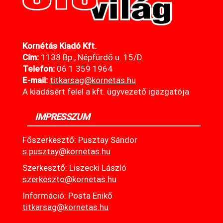
Kornétás Kiadó Kft.
Cím:
1138 Bp., Népfürdő u. 15/D.
Telefon:
06 1 359 1964
E-mail:
titkarsag@kornetas
.hu
A kiadásért felel a kft. ügyvezető igazgatója
IMPRESSZUM
Főszerkesztő: Pusztay Sándor
s.pusztay@kornetas.hu
Szerkesztő: Liszecki László
szerkeszto@kornetas.hu
Információ: Posta Enikő
titkarsag@kornetas.hu