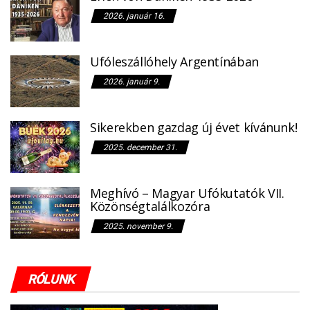
2026. január 16.
Ufóleszállóhely Argentínában
2026. január 9.
Sikerekben gazdag új évet kívánunk!
2025. december 31.
Meghívó – Magyar Ufókutatók VII.
Közönségtalálkozóra
2025. november 9.
RÓLUNK