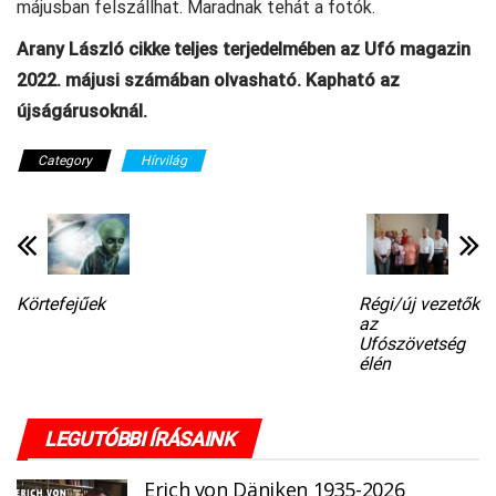
májusban felszállhat. Maradnak tehát a fotók.
Arany László cikke teljes terjedelmében az Ufó magazin
2022. májusi számában olvasható. Kapható az
újságárusoknál.
Category
Hírvilág
Körtefejűek
Régi/új vezetők
az
Ufószövetség
élén
LEGUTÓBBI ÍRÁSAINK
Erich von Däniken 1935-2026