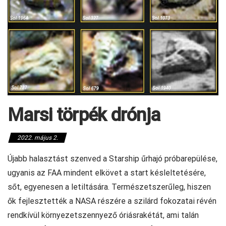
Marsi törpék drónja
2022. május 2.
Újabb halasztást szenved a Starship űrhajó próbarepülése,
ugyanis az FAA mindent elkövet a start késleltetésére,
sőt, egyenesen a letiltására. Természetszerűleg, hiszen
ők fejlesztették a NASA részére a szilárd fokozatai révén
rendkívül környezetszennyező óriásrakétát, ami talán