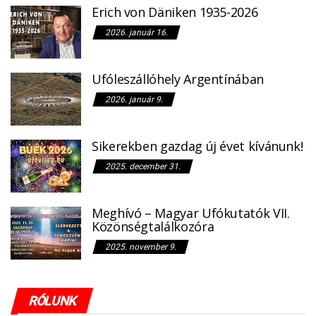
Erich von Däniken 1935-2026
2026. január 16.
Ufóleszállóhely Argentínában
2026. január 9.
Sikerekben gazdag új évet kívánunk!
2025. december 31.
Meghívó – Magyar Ufókutatók VII.
Közönségtalálkozóra
2025. november 9.
RÓLUNK