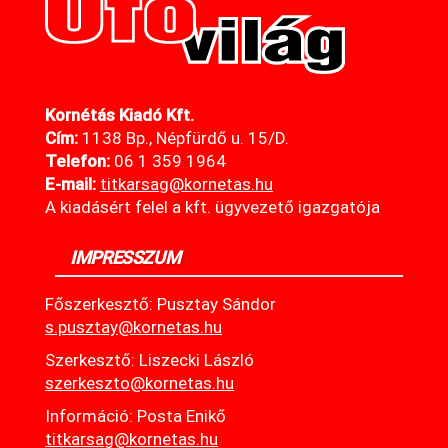
Kornétás Kiadó Kft.
Cím:
1138 Bp., Népfürdő u. 15/D.
Telefon:
06 1 359 1964
E-mail:
titkarsag@kornetas
.hu
A kiadásért felel a kft. ügyvezető igazgatója
IMPRESSZUM
Főszerkesztő: Pusztay Sándor
s.pusztay@kornetas.hu
Szerkesztő: Liszecki László
szerkeszto@kornetas.hu
Információ: Posta Enikő
titkarsag@kornetas.hu