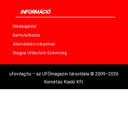
INFORMÁCIÓ
Médiaajánlat
Bemutatkozás
Adatvédelmi irányelvek
Magyar Ufókutató Szövetség
ufovilag.hu – az UFÓmagazin társoldala © 2009–2026
Kornétás Kiadó Kft.