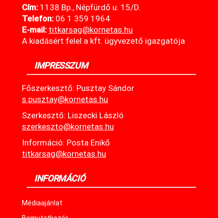
Cím:
1138 Bp., Népfürdő u. 15/D.
Telefon:
06 1 359 1964
E-mail:
titkarsag@kornetas
.hu
A kiadásért felel a kft. ügyvezető igazgatója
IMPRESSZUM
Főszerkesztő: Pusztay Sándor
s.pusztay@kornetas.hu
Szerkesztő: Liszecki László
szerkeszto@kornetas.hu
Információ: Posta Enikő
titkarsag@kornetas.hu
INFORMÁCIÓ
Médiaajánlat