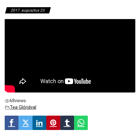
2017. augusztus 23.
68
views
Tea Glóriával