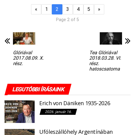
«
1
2
3
4
5
»
Page 2 of 5
Glóriával
Tea Glóriával
2017.08.09. X.
2018.03.28. VI.
rész.
rész.
hatoscsatorna
LEGUTÓBBI ÍRÁSAINK
Erich von Däniken 1935-2026
2026. január 16.
Ufóleszállóhely Argentínában