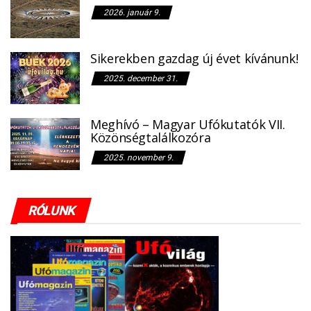
2026. január 9.
Sikerekben gazdag új évet kívánunk!
2025. december 31.
Meghívó – Magyar Ufókutatók VII.
Közönségtalálkozóra
2025. november 9.
RÓLUNK