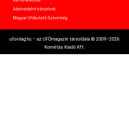
Bemutatkozás
Adatvédelmi irányelvek
Magyar Ufókutató Szövetség
ufovilag.hu – az UFÓmagazin társoldala © 2009–2026
Kornétás Kiadó Kft.