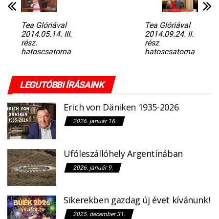
Tea Glóriával
Tea Glóriával
2014.05.14. III.
2014.09.24. II.
rész.
rész.
hatoscsatorna
hatoscsatorna
LEGUTÓBBI ÍRÁSAINK
Erich von Däniken 1935-2026
2026. január 16.
Ufóleszállóhely Argentínában
2026. január 9.
Sikerekben gazdag új évet kívánunk!
2025. december 31.