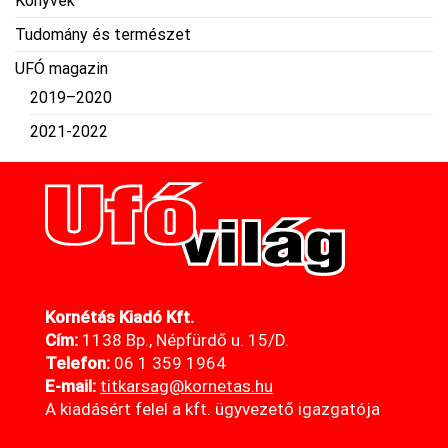
Könyvek
Tudomány és természet
UFÓ magazin
2019–2020
2021-2022
Kornétás Kiadó Kft.
Cím:
1138 Bp., Népfürdő u. 15/D.
Telefon:
06 1 359 1964
E-mail:
titkarsag@kornetas
.hu
A kiadásért felel a kft. ügyvezető igazgatója