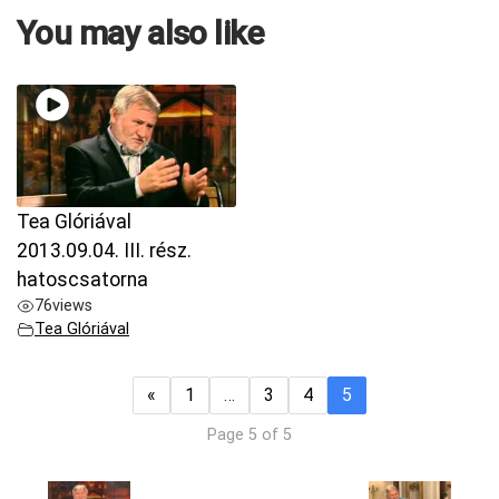
You may also like
Tea Glóriával
2013.09.04. III. rész.
hatoscsatorna
76
views
Tea Glóriával
«
1
…
3
4
5
Page 5 of 5