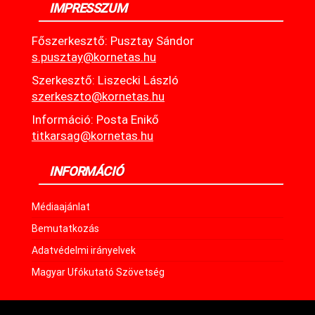
IMPRESSZUM
Főszerkesztő: Pusztay Sándor
s.pusztay@kornetas.hu
Szerkesztő: Liszecki László
szerkeszto@kornetas.hu
Információ: Posta Enikő
titkarsag@kornetas.hu
INFORMÁCIÓ
Médiaajánlat
Bemutatkozás
Adatvédelmi irányelvek
Magyar Ufókutató Szövetség