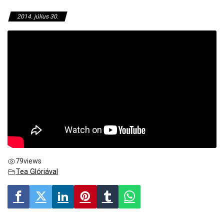
2014. július 30.
79
views
Tea Glóriával