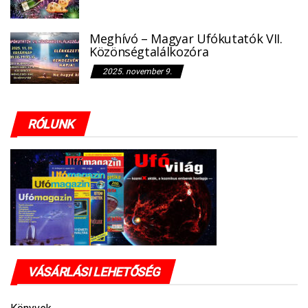
Meghívó – Magyar Ufókutatók VII.
Közönségtalálkozóra
2025. november 9.
RÓLUNK
VÁSÁRLÁSI LEHETŐSÉG