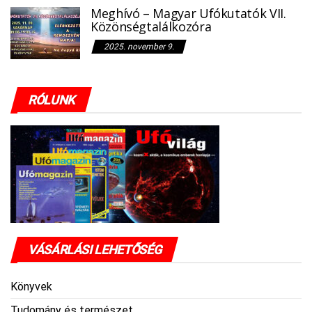
Meghívó – Magyar Ufókutatók VII.
Közönségtalálkozóra
2025. november 9.
RÓLUNK
VÁSÁRLÁSI LEHETŐSÉG
Könyvek
Tudomány és természet