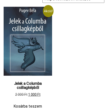
Akció!
Jelek a Columba
csillagképből
Original
Current
2 000
Ft
1 000
Ft
price
price
Kosárba teszem
was:
is: