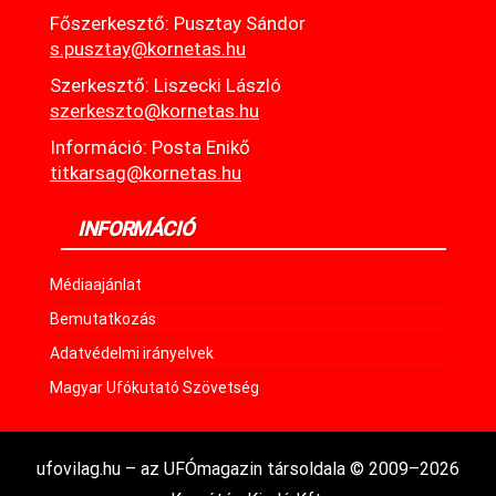
Főszerkesztő: Pusztay Sándor
s.pusztay@kornetas.hu
Szerkesztő: Liszecki László
szerkeszto@kornetas.hu
Információ: Posta Enikő
titkarsag@kornetas.hu
INFORMÁCIÓ
Médiaajánlat
Bemutatkozás
Adatvédelmi irányelvek
Magyar Ufókutató Szövetség
ufovilag.hu – az UFÓmagazin társoldala © 2009–2026