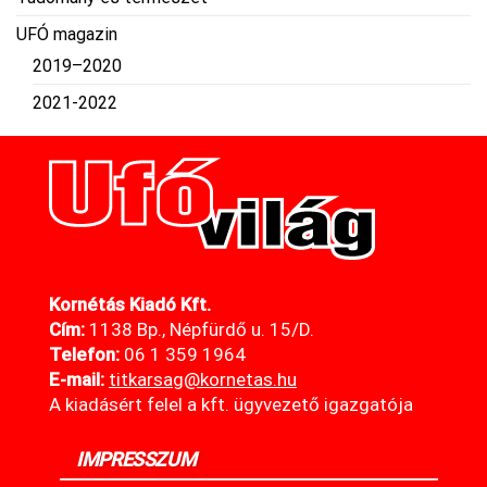
UFÓ magazin
2019–2020
2021-2022
Kornétás Kiadó Kft.
Cím:
1138 Bp., Népfürdő u. 15/D.
Telefon:
06 1 359 1964
E-mail:
titkarsag@kornetas
.hu
A kiadásért felel a kft. ügyvezető igazgatója
IMPRESSZUM