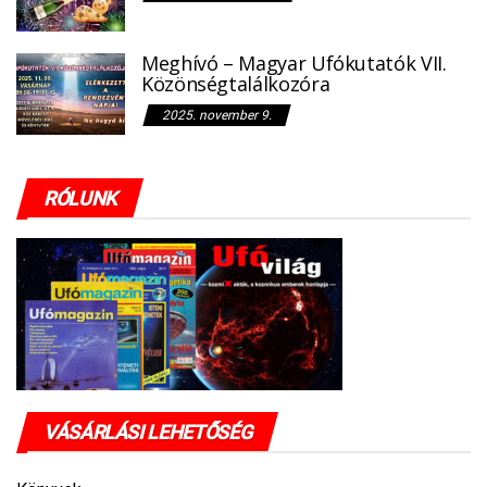
Meghívó – Magyar Ufókutatók VII.
Közönségtalálkozóra
2025. november 9.
RÓLUNK
VÁSÁRLÁSI LEHETŐSÉG