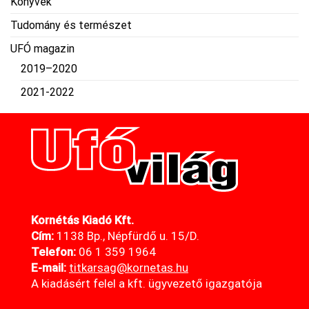
Könyvek
Tudomány és természet
UFÓ magazin
2019–2020
2021-2022
Kornétás Kiadó Kft.
Cím:
1138 Bp., Népfürdő u. 15/D.
Telefon:
06 1 359 1964
E-mail:
titkarsag@kornetas
.hu
A kiadásért felel a kft. ügyvezető igazgatója