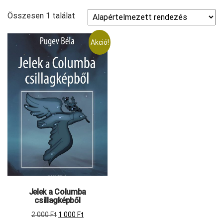
Összesen 1 találat
Akció!
Jelek a Columba
csillagképből
Original
Current
2 000
Ft
1 000
Ft