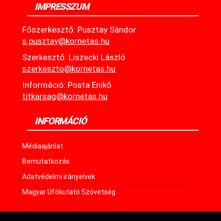
IMPRESSZUM
Főszerkesztő: Pusztay Sándor
s.pusztay@kornetas.hu
Szerkesztő: Liszecki László
szerkeszto@kornetas.hu
Információ: Posta Enikő
titkarsag@kornetas.hu
INFORMÁCIÓ
Médiaajánlat
Bemutatkozás
Adatvédelmi irányelvek
Magyar Ufókutató Szövetség