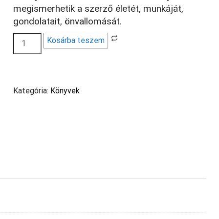
was:
is:
megismerhetik a szerző életét, munkáját,
2
1
gondolatait, önvallomását.
500 Ft.
200 Ft.
A
Kosárba teszem
jósnő
mennyiség
Kategória:
Könyvek