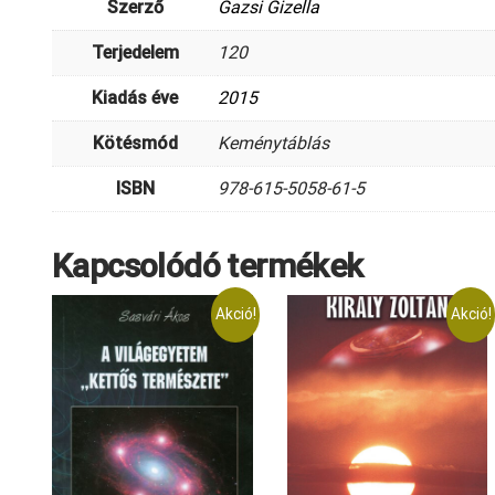
Szerző
Gazsi Gizella
Terjedelem
120
Kiadás éve
2015
Kötésmód
Keménytáblás
ISBN
978-615-5058-61-5
Kapcsolódó termékek
Akció!
Akció!