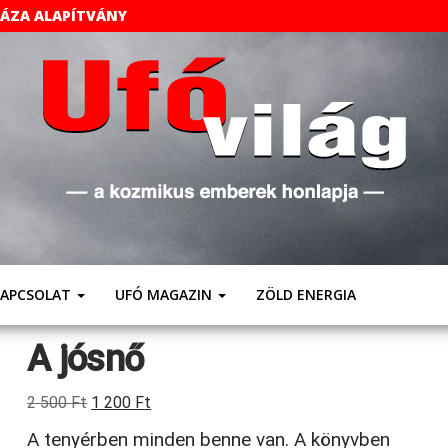
HÁZA ALAPÍTVÁNY
UFÓVILÁG
A
Kozmikus
Emberek
Weboldala
KAPCSOLAT
UFÓ MAGAZIN
ZÖLD ENERGIA
A jósnő
Original
Current
2 500
Ft
1 200
Ft
price
price
A tenyérben minden benne van. A könyvben