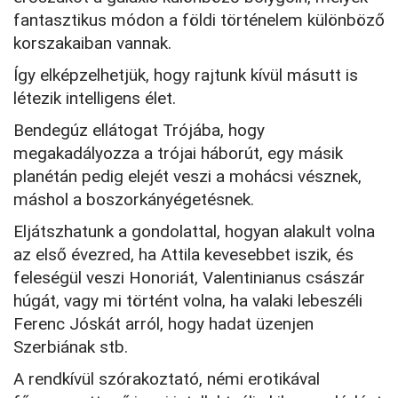
fantasztikus módon a földi történelem különböző
korszakaiban vannak.
Így elképzelhetjük, hogy rajtunk kívül másutt is
létezik intelligens élet.
Bendegúz ellátogat Trójába, hogy
megakadályozza a trójai háborút, egy másik
planétán pedig elejét veszi a mohácsi vésznek,
máshol a boszorkányégetésnek.
Eljátszhatunk a gondolattal, hogyan alakult volna
az első évezred, ha Attila kevesebbet iszik, és
feleségül veszi Honoriát, Valentinianus császár
húgát, vagy mi történt volna, ha valaki lebeszéli
Ferenc Jóskát arról, hogy hadat üzenjen
Szerbiának stb.
A rendkívül szórakoztató, némi erotikával