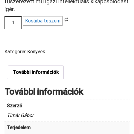
fűszerezett mű igazi intellektuális kikapcsolódást
ígér.
Galaktikus
Kosárba teszem
béketeremtő
mennyiség
Kategória:
Könyvek
További információk
További információk
Szerző
Timár Gábor
Terjedelem