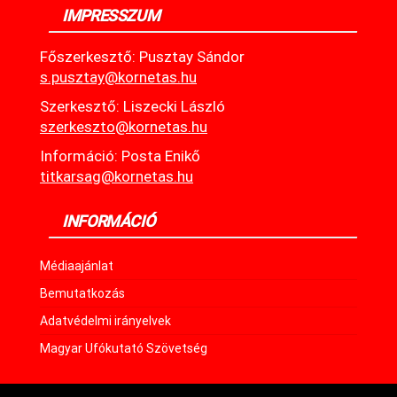
IMPRESSZUM
Főszerkesztő: Pusztay Sándor
s.pusztay@kornetas.hu
Szerkesztő: Liszecki László
szerkeszto@kornetas.hu
Információ: Posta Enikő
titkarsag@kornetas.hu
INFORMÁCIÓ
Médiaajánlat
Bemutatkozás
Adatvédelmi irányelvek
Magyar Ufókutató Szövetség