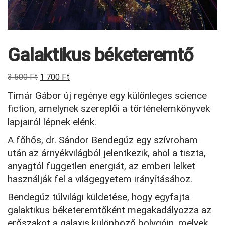
Galaktikus béketeremtő
Original
Current
3 500
Ft
1 700
Ft
price
price
Timár Gábor új regénye egy különleges science
was:
is:
fiction, amelynek szereplői a történelemkönyvek
3
1
lapjairól lépnek elénk.
500 Ft.
700 Ft.
A főhős, dr. Sándor Bendegúz egy szívroham
után az árnyékvilágból jelentkezik, ahol a tiszta,
anyagtól független energiát, az emberi lelket
használják fel a világegyetem irányításához.
Bendegúz túlvilági küldetése, hogy egyfajta
galaktikus béketeremtőként megakadályozza az
erőszakot a galaxis különböző bolygóin, melyek