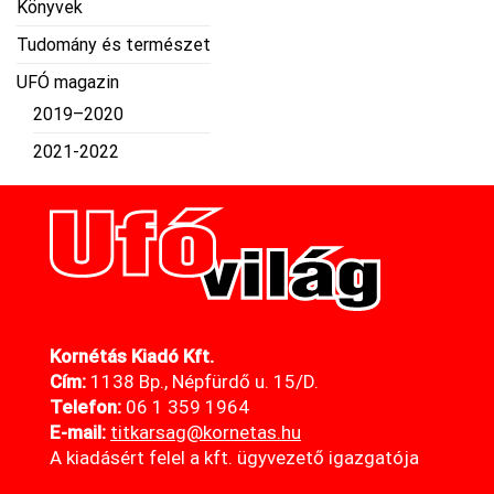
Könyvek
Tudomány és természet
UFÓ magazin
2019–2020
2021-2022
Kornétás Kiadó Kft.
Cím:
1138 Bp., Népfürdő u. 15/D.
Telefon:
06 1 359 1964
E-mail:
titkarsag@kornetas
.hu
A kiadásért felel a kft. ügyvezető igazgatója