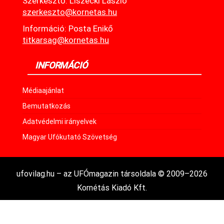
Szerkesztő: Liszecki László
szerkeszto@kornetas.hu
Információ: Posta Enikő
titkarsag@kornetas.hu
INFORMÁCIÓ
Médiaajánlat
Bemutatkozás
Adatvédelmi irányelvek
Magyar Ufókutató Szövetség
ufovilag.hu – az UFÓmagazin társoldala © 2009–2026
Kornétás Kiadó Kft.