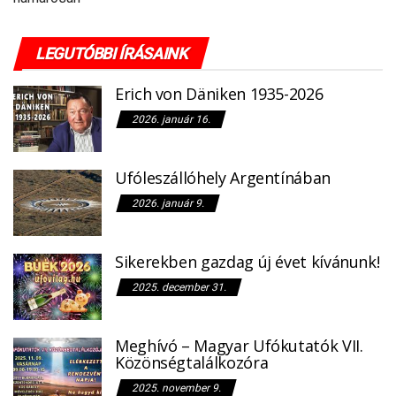
LEGUTÓBBI ÍRÁSAINK
Erich von Däniken 1935-2026
2026. január 16.
Ufóleszállóhely Argentínában
2026. január 9.
Sikerekben gazdag új évet kívánunk!
2025. december 31.
Meghívó – Magyar Ufókutatók VII.
Közönségtalálkozóra
2025. november 9.