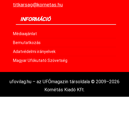
titkarsag@kornetas.hu
INFORMÁCIÓ
Médiaajánlat
Bemutatkozás
Adatvédelmi irányelvek
Magyar Ufókutató Szövetség
ufovilag.hu – az UFÓmagazin társoldala © 2009–2026
Kornétás Kiadó Kft.