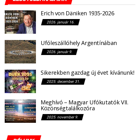
Erich von Däniken 1935-2026
2026. január 16.
Ufóleszállóhely Argentínában
2026. január 9.
Sikerekben gazdag új évet kívánunk!
2025. december 31.
Meghívó – Magyar Ufókutatók VII.
Közönségtalálkozóra
2025. november 9.