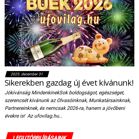
2025. december 31.
Sikerekben gazdag új évet kívánunk!
Jókívánság MindenkinekSok boldogságot, egészséget,
szerencsét kívánunk az Olvasóinknak, Munkatársainknak,
Partnereinknek, és nemcsak 2026-ra, hanem a jövőbeni
évekre is! Az ufovilag.hu…
LEGUTÓBBI ÍRÁSAINK