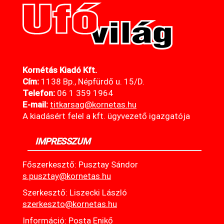
Kornétás Kiadó Kft.
Cím:
1138 Bp., Népfürdő u. 15/D.
Telefon:
06 1 359 1964
E-mail:
titkarsag@kornetas
.hu
A kiadásért felel a kft. ügyvezető igazgatója
IMPRESSZUM
Főszerkesztő: Pusztay Sándor
s.pusztay@kornetas.hu
Szerkesztő: Liszecki László
szerkeszto@kornetas.hu
Információ: Posta Enikő