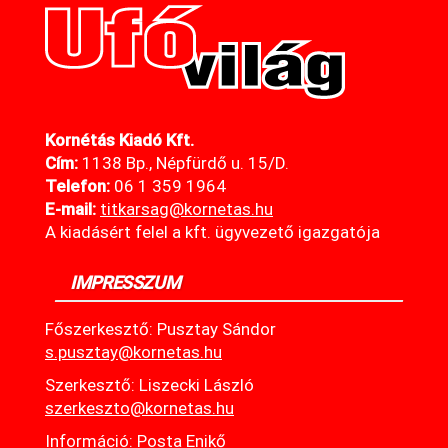
Kornétás Kiadó Kft.
Cím:
1138 Bp., Népfürdő u. 15/D.
Telefon:
06 1 359 1964
E-mail:
titkarsag@kornetas
.hu
A kiadásért felel a kft. ügyvezető igazgatója
IMPRESSZUM
Főszerkesztő: Pusztay Sándor
s.pusztay@kornetas.hu
Szerkesztő: Liszecki László
szerkeszto@kornetas.hu
Információ: Posta Enikő