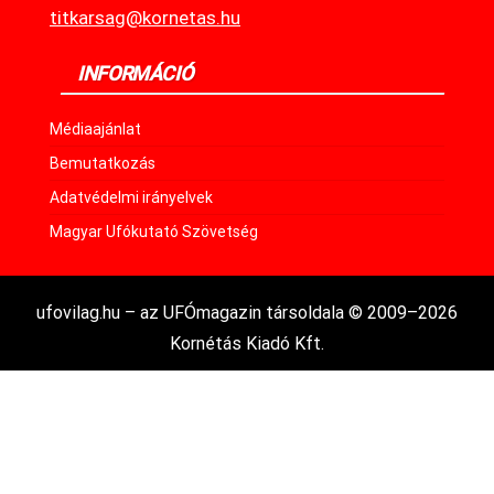
titkarsag@kornetas.hu
INFORMÁCIÓ
Médiaajánlat
Bemutatkozás
Adatvédelmi irányelvek
Magyar Ufókutató Szövetség
ufovilag.hu – az UFÓmagazin társoldala © 2009–2026
Kornétás Kiadó Kft.