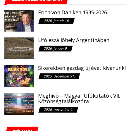
Erich von Däniken 1935-2026
2026. január 16.
Ufóleszállóhely Argentínában
2026. január 9.
Sikerekben gazdag új évet kívánunk!
2025. december 31.
Meghívó – Magyar Ufókutatók VII.
Közönségtalálkozóra
2025. november 9.