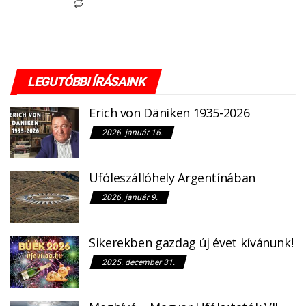
000 Ft.
500 Ft.
LEGUTÓBBI ÍRÁSAINK
Erich von Däniken 1935-2026
2026. január 16.
Ufóleszállóhely Argentínában
2026. január 9.
Sikerekben gazdag új évet kívánunk!
2025. december 31.