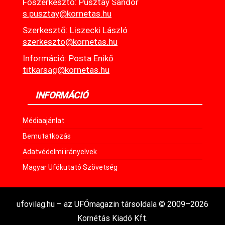
Főszerkesztő: Pusztay Sándor
s.pusztay@kornetas.hu
Szerkesztő: Liszecki László
szerkeszto@kornetas.hu
Információ: Posta Enikő
titkarsag@kornetas.hu
INFORMÁCIÓ
Médiaajánlat
Bemutatkozás
Adatvédelmi irányelvek
Magyar Ufókutató Szövetség
ufovilag.hu – az UFÓmagazin társoldala © 2009–2026
Kornétás Kiadó Kft.