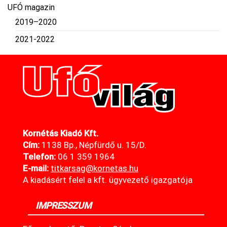
UFÓ magazin
2019–2020
2021-2022
Kornétás Kiadó Kft.
Cím:
1138 Bp., Népfürdő u. 15/D.
Telefon:
06 1 359 1964
E-mail:
titkarsag@kornetas
.hu
A kiadásért felel a kft. ügyvezető igazgatója
IMPRESSZUM