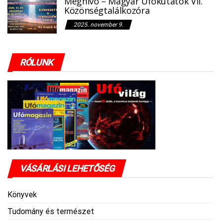
Meghívó – Magyar Ufókutatók VII.
Közönségtalálkozóra
2025. november 9.
RÓLUNK
VÁSÁRLÁSI LEHETŐSÉG
Könyvek
Tudomány és természet