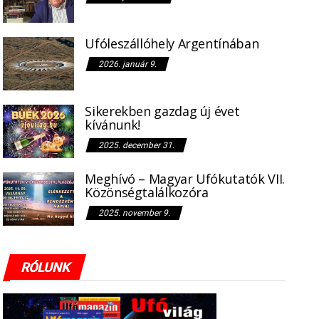
Ufóleszállóhely Argentínában
2026. január 9.
Sikerekben gazdag új évet
kívánunk!
2025. december 31.
Meghívó – Magyar Ufókutatók VII.
Közönségtalálkozóra
2025. november 9.
RÓLUNK