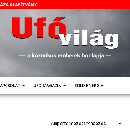
HÁZA ALAPÍTVÁNY
UFÓVILÁG
A
Kozmikus
Emberek
Weboldala
KAPCSOLAT
UFÓ MAGAZIN
ZÖLD ENERGIA