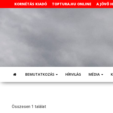
Skip
KORNÉTÁS KIADÓ
TOPTURA.HU ONLINE
A JÖVŐ 
to
the
content
BEMUTATKOZÁS
HÍRVILÁG
MÉDIA
Összesen 1 találat