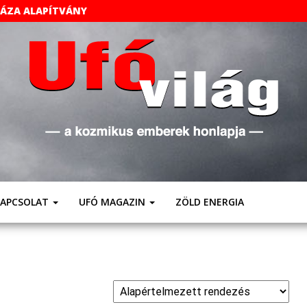
HÁZA ALAPÍTVÁNY
UFÓVILÁG
A
Kozmikus
Emberek
Weboldala
KAPCSOLAT
UFÓ MAGAZIN
ZÖLD ENERGIA