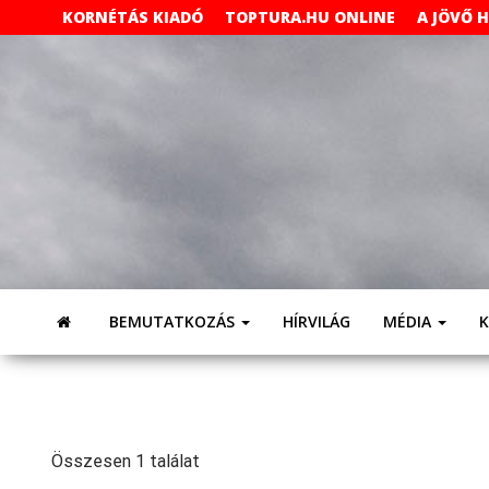
Skip
KORNÉTÁS KIADÓ
TOPTURA.HU ONLINE
A JÖVŐ 
to
the
content
BEMUTATKOZÁS
HÍRVILÁG
MÉDIA
Összesen 1 találat