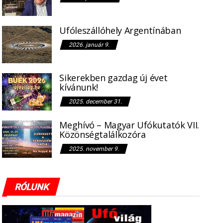
Ufóleszállóhely Argentínában
2026. január 9.
Sikerekben gazdag új évet
kívánunk!
2025. december 31.
Meghívó – Magyar Ufókutatók VII.
Közönségtalálkozóra
2025. november 9.
RÓLUNK