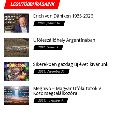
LEGUTÓBBI ÍRÁSAINK
Erich von Däniken 1935-2026
2026. január 16.
Ufóleszállóhely Argentínában
2026. január 9.
Sikerekben gazdag új évet kívánunk!
2025. december 31.
Meghívó – Magyar Ufókutatók VII.
Közönségtalálkozóra
2025. november 9.