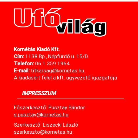
Kornétás Kiadó Kft.
Cím:
1138 Bp., Népfürdő u. 15/D.
Telefon:
06 1 359 1964
E-mail:
titkarsag@kornetas
.hu
A kiadásért felel a kft. ügyvezető igazgatója
IMPRESSZUM
Főszerkesztő: Pusztay Sándor
s.pusztay@kornetas.hu
Szerkesztő: Liszecki László
szerkeszto@kornetas.hu