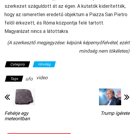
szerkezet száguldott át az égen. A kutatók kiderítették,
hogy az ismeretlen eredetű objektum a Piazza San Pietro
felől érkezett, és Róma központja felé tartott.
Magyarázat nincs a látottakra.
(A szerkesztő megjegyzése: képünk képernyőfelvétel, ezért
minőség nem tökéletes)
Category
Hírvilág
video
ufo
Tags
Fehérje egy
Trump ígérete
meteoritban