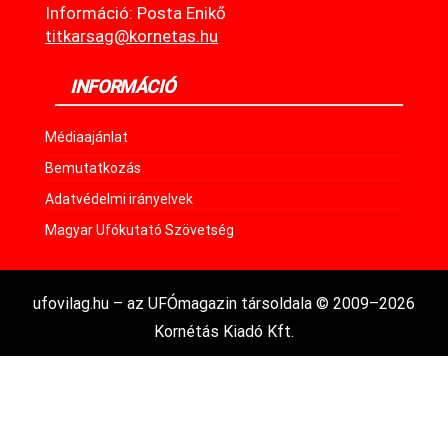
Információ: Posta Enikő
titkarsag@kornetas.hu
INFORMÁCIÓ
Médiaajánlat
Bemutatkozás
Adatvédelmi irányelvek
Magyar Ufókutató Szövetség
ufovilag.hu – az UFÓmagazin társoldala © 2009–2026
Kornétás Kiadó Kft.