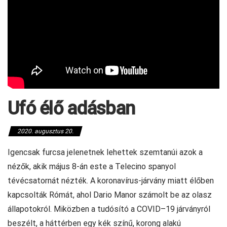
Ufó élő adásban
2020. augusztus 20.
Igencsak furcsa jelenetnek lehettek szemtanúi azok a
nézők, akik május 8-án este a Telecino spanyol
tévécsatornát nézték. A koronavírus-járvány miatt élőben
kapcsolták Rómát, ahol Dario Manor számolt be az olasz
állapotokról. Miközben a tudósító a COVID–19 járványról
beszélt, a háttérben egy kék színű, korong alakú