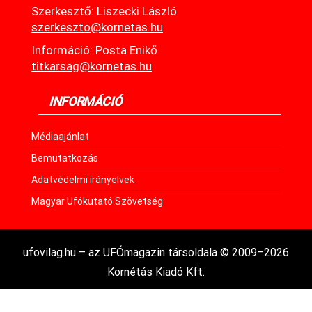
Szerkesztő: Liszecki László
szerkeszto@kornetas.hu
Információ: Posta Enikő
titkarsag@kornetas.hu
INFORMÁCIÓ
Médiaajánlat
Bemutatkozás
Adatvédelmi irányelvek
Magyar Ufókutató Szövetség
ufovilag.hu – az UFÓmagazin társoldala © 2009–2026
Kornétás Kiadó Kft.