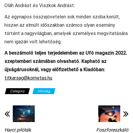
Oláh Andrást és Viszkok Andrást.
Az egynapos összejövetelen sok minden szoba került,
hiszen az elmúlt időszakban számos olyan esemény
történt a nagyvilágban, amelyek személyes megvitatására
nem igazán volt lehetőség.
A beszámoló teljes terjedelemben az Ufó magazin 2022.
szeptemberi számában olvasható. Kapható az
újságárusoknál, vagy előfizethető a Kiadóban:
titkarsag@kornetas.hu
Category
Hírvilág
Harci pilóták
Foszforeszkáló