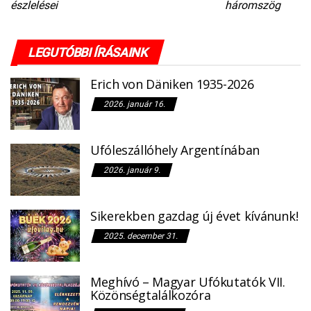
észlelései
háromszög
LEGUTÓBBI ÍRÁSAINK
Erich von Däniken 1935-2026
2026. január 16.
Ufóleszállóhely Argentínában
2026. január 9.
Sikerekben gazdag új évet kívánunk!
2025. december 31.
Meghívó – Magyar Ufókutatók VII.
Közönségtalálkozóra