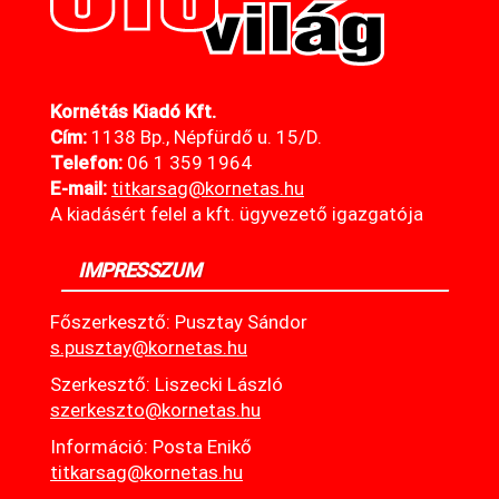
Kornétás Kiadó Kft.
Cím:
1138 Bp., Népfürdő u. 15/D.
Telefon:
06 1 359 1964
E-mail:
titkarsag@kornetas
.hu
A kiadásért felel a kft. ügyvezető igazgatója
IMPRESSZUM
Főszerkesztő: Pusztay Sándor
s.pusztay@kornetas.hu
Szerkesztő: Liszecki László
szerkeszto@kornetas.hu
Információ: Posta Enikő
titkarsag@kornetas.hu