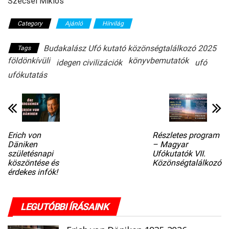
Szecsei Miklós
Category
Ajánló
Hírvilág
Budakalász Ufó kutató közönségtalálkozó 2025
Tags
földönkívüli
könyvbemutatók
idegen civilizációk
ufó
ufókutatás
Erich von
Részletes program
Däniken
– Magyar
születésnapi
Ufókutatók VII.
köszöntése és
Közönségtalálkozó
érdekes infók!
LEGUTÓBBI ÍRÁSAINK