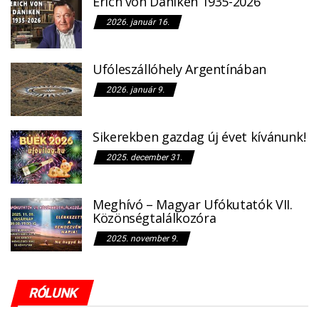
Erich von Däniken 1935-2026
2026. január 16.
Ufóleszállóhely Argentínában
2026. január 9.
Sikerekben gazdag új évet kívánunk!
2025. december 31.
Meghívó – Magyar Ufókutatók VII.
Közönségtalálkozóra
2025. november 9.
RÓLUNK