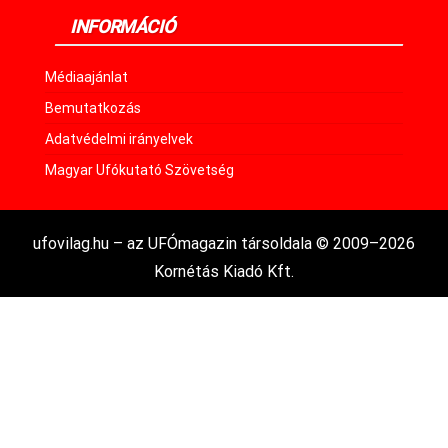
INFORMÁCIÓ
Médiaajánlat
Bemutatkozás
Adatvédelmi irányelvek
Magyar Ufókutató Szövetség
ufovilag.hu – az UFÓmagazin társoldala © 2009–2026
Kornétás Kiadó Kft.