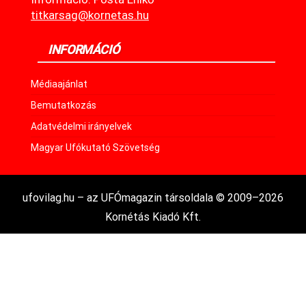
titkarsag@kornetas.hu
INFORMÁCIÓ
Médiaajánlat
Bemutatkozás
Adatvédelmi irányelvek
Magyar Ufókutató Szövetség
ufovilag.hu – az UFÓmagazin társoldala © 2009–2026
Kornétás Kiadó Kft.