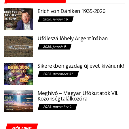
Erich von Däniken 1935-2026
2026. január 16.
Ufóleszállóhely Argentínában
2026. január 9.
Sikerekben gazdag új évet kívánunk!
2025. december 31.
Meghívó – Magyar Ufókutatók VII.
Közönségtalálkozóra
2025. november 9.
RÓLUNK