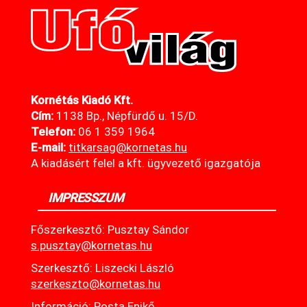
Kornétás Kiadó Kft.
Cím:
1138 Bp., Népfürdő u. 15/D.
Telefon:
06 1 359 1964
E-mail:
titkarsag@kornetas
.hu
A kiadásért felel a kft. ügyvezető igazgatója
IMPRESSZUM
Főszerkesztő: Pusztay Sándor
s.pusztay@kornetas.hu
Szerkesztő: Liszecki László
szerkeszto@kornetas.hu
Információ: Posta Enikő