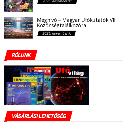
2025. december 31.
Meghívó – Magyar Ufókutatók VII.
Közönségtalálkozóra
2025. november 9.
RÓLUNK
VÁSÁRLÁSI LEHETŐSÉG