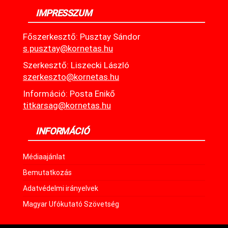
IMPRESSZUM
Főszerkesztő: Pusztay Sándor
s.pusztay@kornetas.hu
Szerkesztő: Liszecki László
szerkeszto@kornetas.hu
Információ: Posta Enikő
titkarsag@kornetas.hu
INFORMÁCIÓ
Médiaajánlat
Bemutatkozás
Adatvédelmi irányelvek
Magyar Ufókutató Szövetség