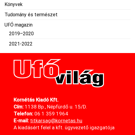
Könyvek
Tudomány és természet
UFÓ magazin
2019–2020
2021-2022
Kornétás Kiadó Kft.
Cím:
1138 Bp., Népfürdő u. 15/D.
Telefon:
06 1 359 1964
E-mail:
titkarsag@kornetas
.hu
A kiadásért felel a kft. ügyvezető igazgatója