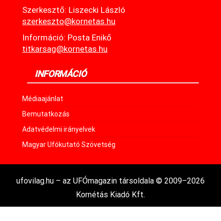
Szerkesztő: Liszecki László
szerkeszto@kornetas.hu
Információ: Posta Enikő
titkarsag@kornetas.hu
INFORMÁCIÓ
Médiaajánlat
Bemutatkozás
Adatvédelmi irányelvek
Magyar Ufókutató Szövetség
ufovilag.hu – az UFÓmagazin társoldala © 2009–2026
Kornétás Kiadó Kft.