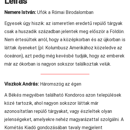
Leírás
Nemere István:
Ufók a Római Birodalomban
Egyesek úgy hiszik: az ismeretlen eredetű repülő tárgyak
csak a huszadik században jelentek meg először a Földön.
Nem értesültek arról, hogy a középkorban és az újkorban is
láttak ilyeneket (pl. Kolumbusz Amerikához közeledve az
óceánon), azt pedig még kevésbé tudják, hogy az emberek
már az ókorban is nagyon sokszor találkoztak velük.
Viszkok András:
Háromszög az égen
A Békés megyében található Kondoros azon települések
közé tartozik, ahol nagyon sokszor láttak már
azonosítatlan repülő tárgyakat, vagy észleltek olyan
jelenségeket, amelyekre nehéz magyarázattal szolgálni. A
Kornétás Kiadó gondozásában tavaly megjelent