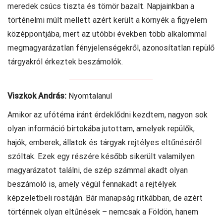
meredek csúcs tiszta és tömör bazalt. Napjainkban a
történelmi múlt mellett azért került a környék a figyelem
középpontjába, mert az utóbbi években több alkalommal
megmagyarázatlan fényjelenségekről, azonosítatlan repülő
tárgyakról érkeztek beszámolók.
Viszkok András:
Nyomtalanul
Amikor az ufótéma iránt érdeklődni kezdtem, nagyon sok
olyan információ birtokába jutottam, amelyek repülők,
hajók, emberek, állatok és tárgyak rejtélyes eltűnéséről
szóltak. Ezek egy részére később sikerült valamilyen
magyarázatot találni, de szép számmal akadt olyan
beszámoló is, amely végül fennakadt a rejtélyek
képzeletbeli rostáján. Bár manapság ritkábban, de azért
történnek olyan eltűnések – nemcsak a Földön, hanem