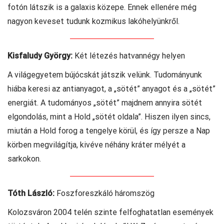
fotón látszik is a galaxis közepe. Ennek ellenére még
nagyon keveset tudunk kozmikus lakóhelyünkről.
Kisfaludy György:
Két létezés hatvannégy helyen
A világegyetem bújócskát játszik velünk. Tudományunk
hiába keresi az antianyagot, a „sötét” anyagot és a „sötét”
energiát. A tudományos „sötét” majdnem annyira sötét
elgondolás, mint a Hold „sötét oldala”. Hiszen ilyen sincs,
miután a Hold forog a tengelye körül, és így persze a Nap
körben megvilágítja, kivéve néhány kráter mélyét a
sarkokon.
Tóth László:
Foszforeszkáló háromszög
Kolozsváron 2004 telén szinte felfoghatatlan események