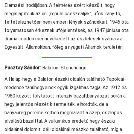
Elemzési Irodájában. A felmérés azért készült, hogy
megállapítsuk az ún. „repülő csészealjak”, ufók irányító,
feltételezhetően nem emberi lények szándékait. 1946 óta
folyamatosan érkeznek ufójelentések, és 1947 júniusa óta
drámai módon megnövekedett az észlelések száma az
Egyesült Államokban, főleg a nyugati Államok területén.
Pusztay Sándor:
Balatoni Stonehenge
A Haláp-hegy a Balaton északi oldalán található Tapolcai-
medence tanúhegyeinek egyik izgalmas tagja. Az 1912 és
1980 között folytatott intenzív bazaltbányászat során a
hegy jelentős részét kitermelték, elhordták, de a
bányaüreg pereme körben megmaradt a szép, oszlopos
elválású bazalttal. A vulkanikus eredetű hegy északi
oldalánál dolomit, déli oldalánál mészkő található, míg a