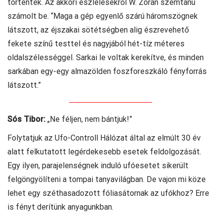
történtek. Az akkori észlelésekről W. Zorán szemtanú
számolt be. “Maga a gép egyenlő szárú háromszögnek
látszott, az éjszakai sötétségben alig észrevehető
fekete színű testtel és nagyjából hét-tíz méteres
oldalszélességgel. Sarkai le voltak kerekítve, és minden
sarkában egy-egy almazölden foszforeszkáló fényforrás
látszott.”
Sós Tibor:
„Ne féljen, nem bántjuk!”
Folytatjuk az Ufo-Controll Hálózat által az elmúlt 30 év
alatt felkutatott legérdekesebb esetek feldolgozását.
Egy ilyen, parajelenségnek induló ufóesetet sikerült
felgöngyölíteni a tompai tanyavilágban. De vajon mi köze
lehet egy széthasadozott fóliasátornak az ufókhoz? Erre
is fényt derítünk anyagunkban.