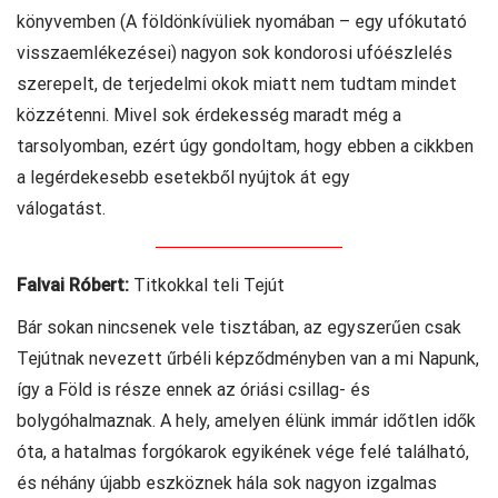
könyvemben (A földönkívüliek nyomában – egy ufókutató
visszaemlékezései) nagyon sok kondorosi ufóészlelés
szerepelt, de terjedelmi okok miatt nem tudtam mindet
közzétenni. Mivel sok érdekesség maradt még a
tarsolyomban, ezért úgy gondoltam, hogy ebben a cikkben
a legérdekesebb esetekből nyújtok át egy
válogatást.
Falvai Róbert:
Titkokkal teli Tejút
Bár sokan nincsenek vele tisztában, az egyszerűen csak
Tejútnak nevezett űrbéli képződményben van a mi Napunk,
így a Föld is része ennek az óriási csillag- és
bolygóhalmaznak. A hely, amelyen élünk immár időtlen idők
óta, a hatalmas forgókarok egyikének vége felé található,
és néhány újabb eszköznek hála sok nagyon izgalmas