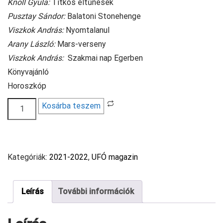
Knoll Gyula:
Titkos eltűnések
Pusztay Sándor:
Balatoni Stonehenge
Viszkok András:
Nyomtalanul
Arany László:
Mars-verseny
Viszkok András:
Szakmai nap Egerben
Könyvajánló
Horoszkóp
Ufó
Kosárba teszem
magazin
2022/9
mennyiség
Kategóriák:
2021-2022
,
UFÓ magazin
Leírás
További információk