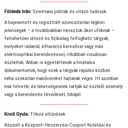
Földeák Iván:
Szemtanú pilóták és vitázó tudósok
A bejelentett és regisztrált azonosítatlan légköri
jelenségek – a továbbiakban nevezzük őket ufóknak –
feltehetően létező és fizikailag felfogható tárgyak,
melyeket radarral, infravörös keresővel vagy más
elektrooptikai berendezéssel, ritkábban vizuálisan
észleltek. Abban is egyetértenek a hivatalos
dokumentumok, hogy ezek a tárgyak repülés közben
néha szokatlan manővereket hajtanak végre. Itt azonban
már felvetik, és lehetségesnek tartják az észlelő személy
vagy a berendezés tévedését, hibáját.
Knoll Gyula:
Titkos eltűnések
Készült a Központi Hírszerzési Csoport Kutatási és